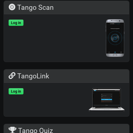
Tango Scan
Log in
TangoLink
Log in
Tango Quiz