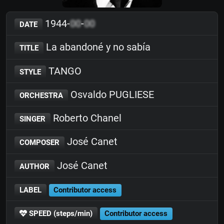
1944-
00
-
00
DATE
La abandoné y no sabía
TITLE
TANGO
STYLE
Osvaldo PUGLIESE
ORCHESTRA
Roberto Chanel
SINGER
José Canet
COMPOSER
José Canet
AUTHOR
LABEL
Contributor access
SPEED (steps/min)
Contributor access