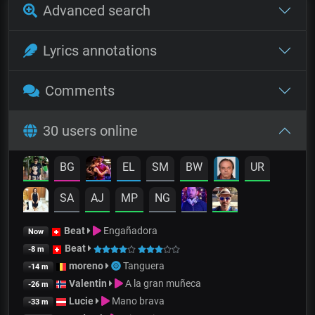
Advanced search
Lyrics annotations
Comments
30 users online
BG
EL
SM
BW
UR
SA
AJ
MP
NG
Beat
Engañadora
Now
Beat
-8 m
moreno
Tanguera
-14 m
Valentin
A la gran muñeca
-26 m
Lucie
Mano brava
-33 m