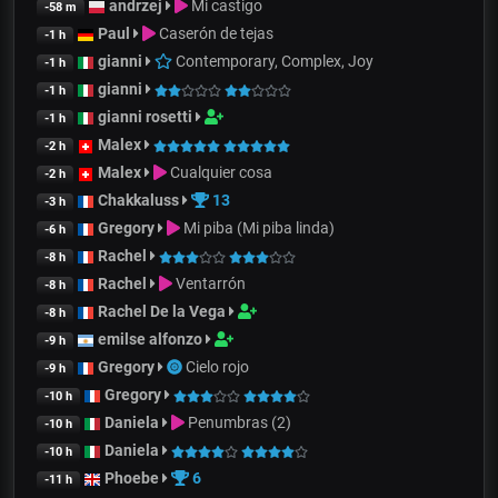
andrzej
Mi castigo
-58 m
Paul
Caserón de tejas
-1 h
gianni
Contemporary, Complex, Joy
-1 h
gianni
-1 h
gianni rosetti
-1 h
Malex
-2 h
Malex
Cualquier cosa
-2 h
Chakkaluss
13
-3 h
Gregory
Mi piba (Mi piba linda)
-6 h
Rachel
-8 h
Rachel
Ventarrón
-8 h
Rachel De la Vega
-8 h
emilse alfonzo
-9 h
Gregory
Cielo rojo
-9 h
Gregory
-10 h
Daniela
Penumbras (2)
-10 h
Daniela
-10 h
Phoebe
6
-11 h