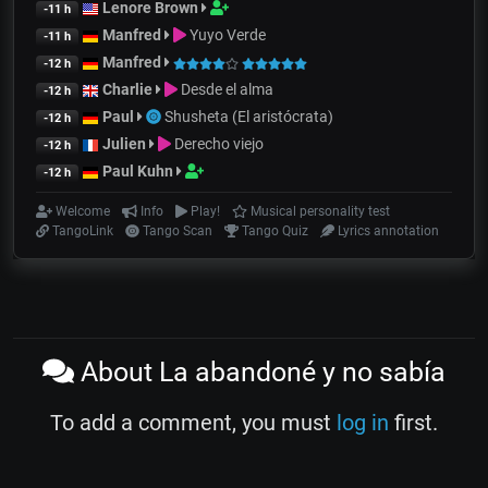
Lenore Brown
-11 h
Manfred
Yuyo Verde
-11 h
Manfred
-12 h
Charlie
Desde el alma
-12 h
Paul
Shusheta (El aristócrata)
-12 h
Julien
Derecho viejo
-12 h
Paul Kuhn
-12 h
Welcome
Info
Play!
Musical personality test
TangoLink
Tango Scan
Tango Quiz
Lyrics annotation
About La abandoné y no sabía
To add a comment, you must
log in
first.