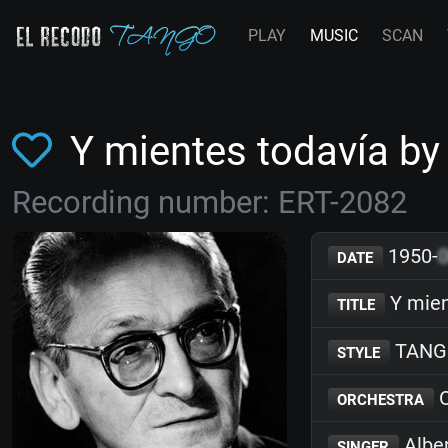
PLAY
MUSIC
SCAN
Y mientes todavía b
Recording number: ERT-2082
1950-
DATE
Y mien
TITLE
TANG
STYLE
O
ORCHESTRA
Albe
SINGER