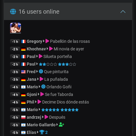
16 users online
Gregory
Pabellón de las rosas
-1 h
Khochnav
Mi novia de ayer
-2 h
Paul
Silueta porteña
-2 h
Paul
-2 h
Fred
Que pinturita
-3 h
Jana
La puñalada
-3 h
Mario
Orlando Goñi
-4 h
Gjoni
Se fue Taborda
-4 h
Phil
Decime Dios dónde estás
-4 h
Mario
-5 h
andrzej
Después
-5 h
Mario Gallardo
-5 h
Elías
2
-5 h