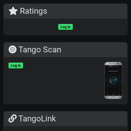
Ratings
Log in
Tango Scan
Log in
TangoLink