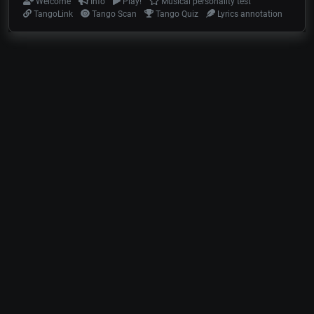
Welcome
Info
Play!
Musical personality test
TangoLink
Tango Scan
Tango Quiz
Lyrics annotation