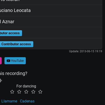
ciano Leocata
 Aznar
butor access
Contributor access
Update: 2013-06-15 19:19
YouTube
his recording?
For dancing
Llamame
Cadenas