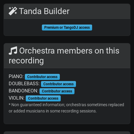
Tanda Builder
Premium or TangoDJ access
Orchestra members on this
recording
PIANO:
Contributor access
DOUBLEBASS:
Contributor access
BANDONEON:
Contributor access
VIOLIN:
Contributor access
* Non guaranteed information; orchestras sometimes replaced
or added musicians in some recording sessions.