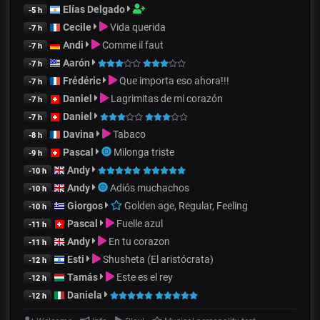
Elías Delgado
-5 h
Cecile
Vida querida
-7 h
Andi
Comme il faut
-7 h
Aarón
-7 h
Frédéric
Que importa eso ahora!!!
-7 h
Daniel
Lagrimitas de mi corazón
-7 h
Daniel
-7 h
Davina
Tabaco
-8 h
Pascal
Milonga triste
-9 h
Andy
-10 h
Andy
Adiós muchachos
-10 h
Giorgos
Golden age, Regular, Feeling
-10 h
Pascal
Fuelle azul
-11 h
Andy
En tu corazon
-11 h
Esti
Shusheta (El aristócrata)
-12 h
Tamás
Este es el rey
-12 h
Daniela
-12 h