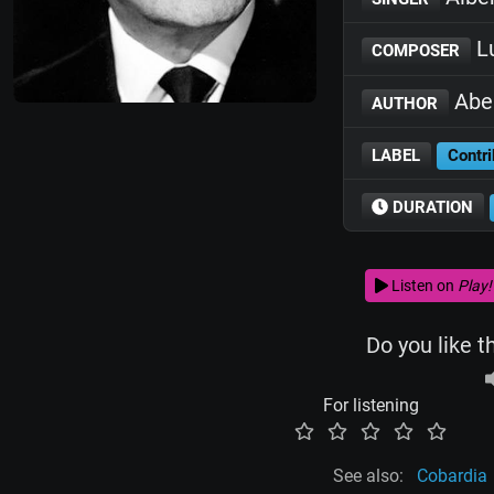
Lu
COMPOSER
Abel
AUTHOR
LABEL
Contri
DURATION
Listen on
Play!
Do you like t
For listening
See also:
Cobardia