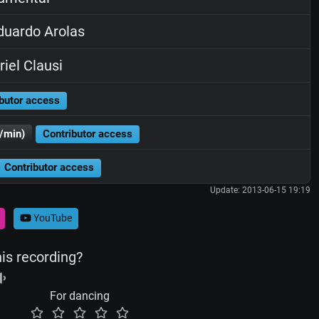
uardo Arolas
iel Clausi
butor access
/min)
Contributor access
Contributor access
Update: 2013-06-15 19:19
YouTube
his recording?
For dancing