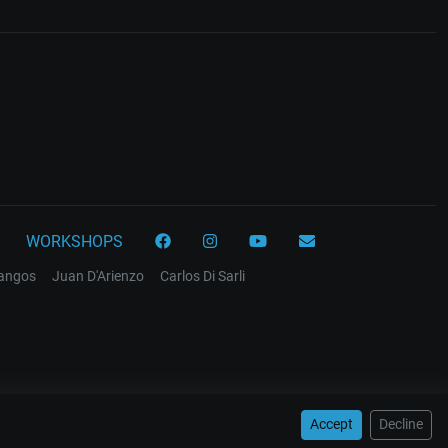
WORKSHOPS
tangos
Juan D'Arienzo
Carlos Di Sarli
Accept
Decline