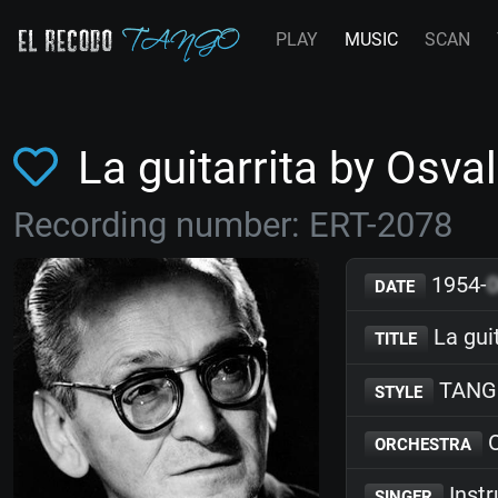
PLAY
MUSIC
SCAN
La guitarrita by Osv
Recording number: ERT-2078
1954-
DATE
La guit
TITLE
TANG
STYLE
O
ORCHESTRA
Inst
SINGER