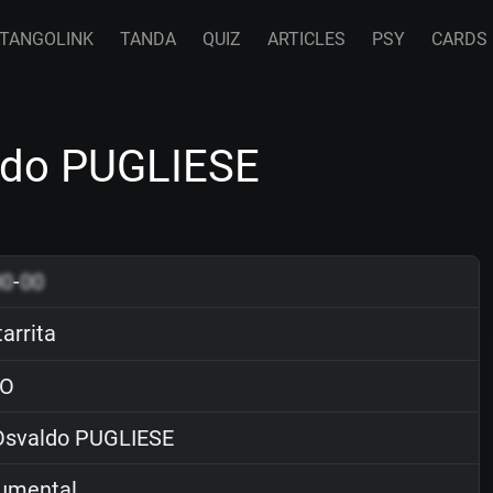
TANGOLINK
TANDA
QUIZ
ARTICLES
PSY
CARDS
aldo PUGLIESE
00
-
00
arrita
O
svaldo PUGLIESE
rumental