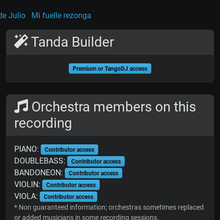
de Julio
Mi fuelle rezonga
Tanda Builder
Premium or TangoDJ access
Orchestra members on this
recording
PIANO:
Contributor access
DOUBLEBASS:
Contributor access
BANDONEON:
Contributor access
VIOLIN:
Contributor access
VIOLA:
Contributor access
* Non guaranteed information; orchestras sometimes replaced
or added musicians in some recording sessions.