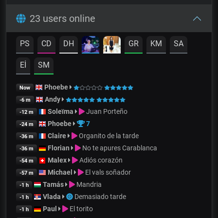
23 users online
PS
CD
DH
GR
KM
SA
Eİ
SM
Phoebe
Now
Andy
-6 m
Soleïma
Juan Porteño
-12 m
Phoebe
7
-24 m
Claire
Organito de la tarde
-36 m
Florian
No te apures Carablanca
-36 m
Malex
Adiós corazón
-54 m
Michael
El vals soñador
-57 m
Tamás
Mandria
-1 h
Vlada
Demasiado tarde
-1 h
Paul
El torito
-1 h