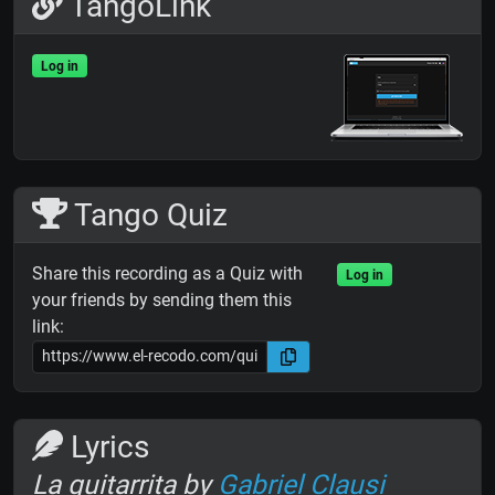
TangoLink
Log in
Tango Quiz
Share this recording as a Quiz with
Log in
your friends by sending them this
link:
Lyrics
La guitarrita by
Gabriel Clausi