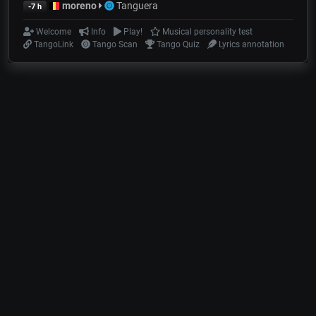
moreno
Tanguera
-7 h
Welcome
Info
Play!
Musical personality test
TangoLink
Tango Scan
Tango Quiz
Lyrics annotation