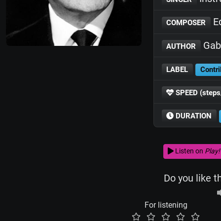
Ed
COMPOSER
Gabr
AUTHOR
LABEL
Contri
SPEED (steps
DURATION
Listen on
Play!
Do you like t
For listening