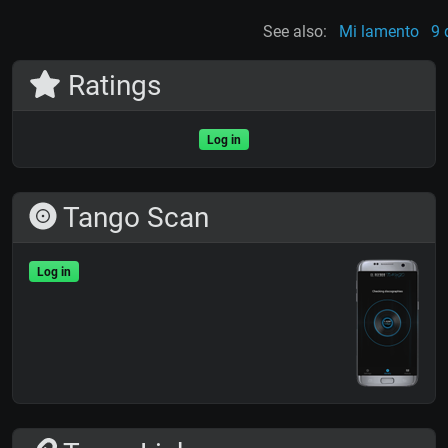
See also:
Mi lamento
9 
Ratings
Log in
Tango Scan
Log in