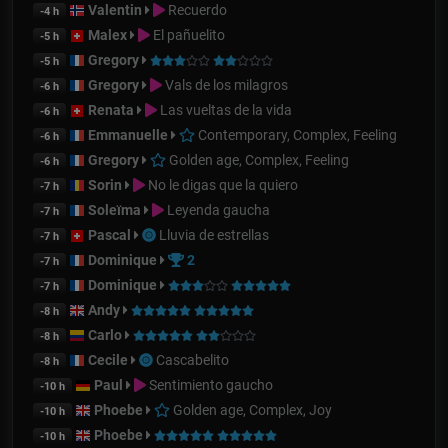
Valentin
Recuerdo
-4 h
Malex
El pañuelito
-5 h
Gregory
-5 h
Gregory
Vals de los milagros
-6 h
Renata
Las vueltas de la vida
-6 h
Emmanuelle
Contemporary, Complex, Feeling
-6 h
Gregory
Golden age, Complex, Feeling
-6 h
Sorin
No le digas que la quiero
-7 h
Soleïma
Leyenda gaucha
-7 h
Pascal
Lluvia de estrellas
-7 h
Dominique
2
-7 h
Dominique
-7 h
Andy
-8 h
Carlo
-8 h
Cecile
Cascabelito
-8 h
Paul
Sentimiento gaucho
-10 h
Phoebe
Golden age, Complex, Joy
-10 h
Phoebe
-10 h