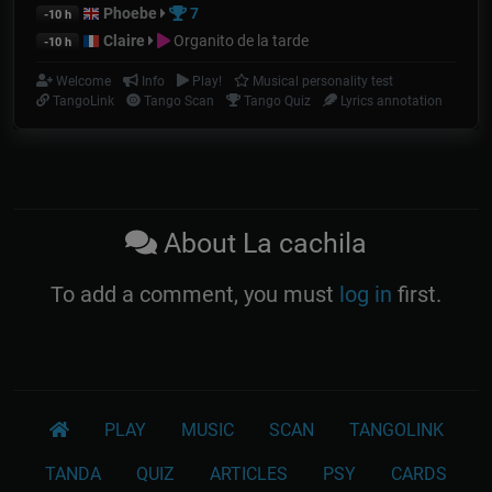
Phoebe
7
-10 h
Claire
Organito de la tarde
-10 h
Welcome
Info
Play!
Musical personality test
TangoLink
Tango Scan
Tango Quiz
Lyrics annotation
About La cachila
To add a comment, you must
log in
first.
PLAY
MUSIC
SCAN
TANGOLINK
TANDA
QUIZ
ARTICLES
PSY
CARDS