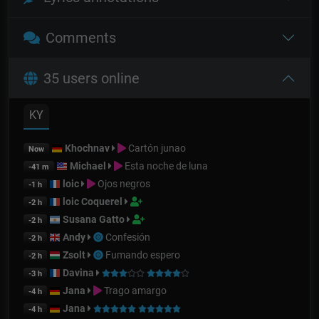
Comments
35 users online
KY
Khochnav
Cartón junao
Now
Michael
Esta noche de luna
-41 m
loic
Ojos negros
-1 h
loic Coquerel
-2 h
Susana Gatto
-2 h
Andy
Confesión
-2 h
Zsolt
Fumando espero
-2 h
Davina
-3 h
Jana
Trago amargo
-4 h
Jana
-4 h