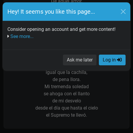
De aquel amor,
sol de juventud,
Hey! It seems you like this page...
que fue un altar
hoy sólo quedó
Consider opening an account and get more content!
esta angustia sin final
See more...
desolación del corazón.
Nunca más mis ojos tristes
verán tu aurora
Ask me later
Log in
y mi pobre corazón,
igual que la cachila,
de pena llora.
Mi tremenda soledad
se ahoga con el llanto
de mi desvelo
desde el día que hasta el cielo
el Supremo te llevó.