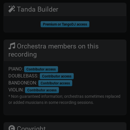
Tanda Builder
Premium or TangoDJ access
Orchestra members on this
recording
PIANO:
Contributor access
DOUBLEBASS:
Contributor access
BANDONEON:
Contributor access
VIOLIN:
Contributor access
* Non guaranteed information; orchestras sometimes replaced
or added musicians in some recording sessions.
Copyright