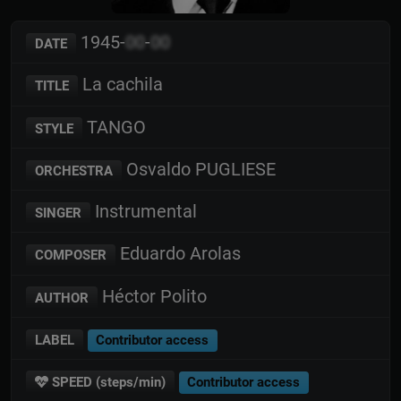
1945-
00
-
00
DATE
La cachila
TITLE
TANGO
STYLE
Osvaldo PUGLIESE
ORCHESTRA
Instrumental
SINGER
Eduardo Arolas
COMPOSER
Héctor Polito
AUTHOR
LABEL
Contributor access
SPEED (steps/min)
Contributor access