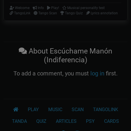
Welcome
Info
Play!
Musical personality test
TangoLink
Tango Scan
Tango Quiz
Lyrics annotation
About Escúchame Manón
(Indiferencia)
To add a comment, you must
log in
first.
PLAY
MUSIC
SCAN
TANGOLINK
TANDA
QUIZ
ARTICLES
PSY
CARDS