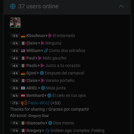
37 users online
Khochnav
El internado
-3 h
Claire
Ninguna
-3 h
William
Como dos extraños
-4 h
Paul
Nido gaucho
-4 h
Paolo
Junto a tu corazón
-4 h
Gjoni
Despues del carnaval
-4 h
Claire
Verano porteño
-5 h
ARIEL
Mala junta
-5 h
Bernhard
El cielo en tus ojos
-6 h
Pablo WOIZ
(+53)
-7 h
Thanks for sharing / Gracias por compartir
Abrazos!
-
Gregory Diaz
Giancarlo
Dios momo
-7 h
Gregory
Golden age, Complex, Feeling
-7 h