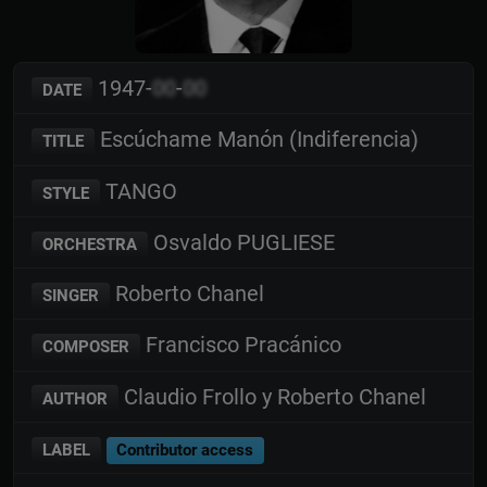
1947-
00
-
00
DATE
Escúchame Manón (Indiferencia)
TITLE
TANGO
STYLE
Osvaldo PUGLIESE
ORCHESTRA
Roberto Chanel
SINGER
Francisco Pracánico
COMPOSER
Claudio Frollo y Roberto Chanel
AUTHOR
LABEL
Contributor access