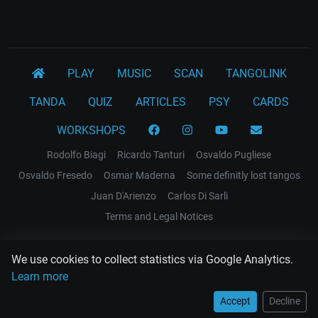
PLAY
MUSIC
SCAN
TANGOLINK
TANDA
QUIZ
ARTICLES
PSY
CARDS
WORKSHOPS
Rodolfo Biagi
Ricardo Tanturi
Osvaldo Pugliese
Osvaldo Fresedo
Osmar Maderna
Some definitly lost tangos
Juan D'Arienzo
Carlos Di Sarli
Terms and Legal Notices
EL RECODO TANGO
We use cookies to collect statistics via Google Analytics.
Design Web: Gregory DIAZ
Learn more
Accept
Decline