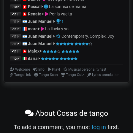
Pascal
La sonrisa de mamá
-10 h
Renata
Por la vuelta
-11 h
Juan Manuel
1
-11 h
marc
La lluvia y yo
-11 h
Juan Manuel
Contemporary, Complex, Joy
-11 h
Juan Manuel
-11 h
Malex
-11 h
ilaria
-12 h
Welcome
Info
Play!
Musical personality test
TangoLink
Tango Scan
Tango Quiz
Lyrics annotation
About Cosas de tango
To add a comment, you must
log in
first.