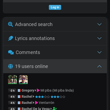
Log in
Advanced search
Lyrics annotations
Comments
19 users online
Gregory
Mi piba (Mi piba linda)
-2 h
Rachel
-4 h
Rachel
Ventarrón
-4 h
Rachel De la Vega
-4 h