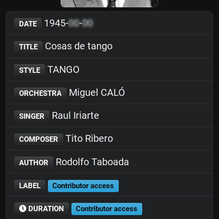
1945-
00
-
00
DATE
Cosas de tango
TITLE
TANGO
STYLE
Miguel CALÓ
ORCHESTRA
Raul Iriarte
SINGER
Tito Ribero
COMPOSER
Rodolfo Taboada
AUTHOR
LABEL
Contributor access
DURATION
Contributor access