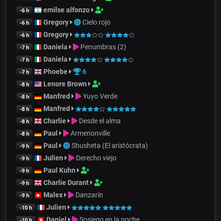
emilse alfonzo
-6 h
Gregory
Cielo rojo
-6 h
Gregory
-6 h
Daniela
Penumbras (2)
-7 h
Daniela
-7 h
Phoebe
6
-7 h
Lenore Brown
-8 h
Manfred
Yuyo Verde
-8 h
Manfred
-8 h
Charlie
Desde el alma
-8 h
Paul
Armenonville
-8 h
Paul
Shusheta (El aristócrata)
-9 h
Julien
Derecho viejo
-9 h
Paul Kuhn
-9 h
Charlie Durant
-9 h
Malex
Danzarín
-9 h
Julien
-10 h
Daniel
Sosiego en la noche
-10 h