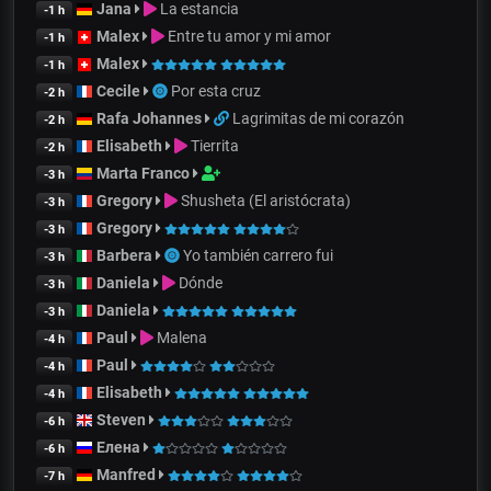
Jana
La estancia
-1 h
Malex
Entre tu amor y mi amor
-1 h
Malex
-1 h
Cecile
Por esta cruz
-2 h
Rafa Johannes
Lagrimitas de mi corazón
-2 h
Elisabeth
Tierrita
-2 h
Marta Franco
-3 h
Gregory
Shusheta (El aristócrata)
-3 h
Gregory
-3 h
Barbera
Yo también carrero fui
-3 h
Daniela
Dónde
-3 h
Daniela
-3 h
Paul
Malena
-4 h
Paul
-4 h
Elisabeth
-4 h
Steven
-6 h
Елена
-6 h
Manfred
-7 h