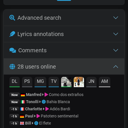
Advanced search
Lyrics annotations
Comments
28 users online
DL
PS
MG
TV
JN
AM
Manfred
Como dos extraños
Now
Tonolli
Bahia Blanca
Now
Charlotte
Adiós Bardi
-1 h
Paul
Patotero sentimental
-1 h
Bill
El flete
-1 h