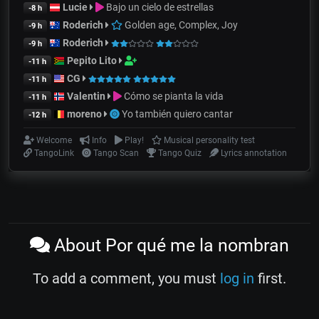
Lucie
Bajo un cielo de estrellas
-8 h
Roderich
Golden age, Complex, Joy
-9 h
Roderich
-9 h
Pepito Lito
-11 h
CG
-11 h
Valentin
Cómo se pianta la vida
-11 h
moreno
Yo también quiero cantar
-12 h
Welcome
Info
Play!
Musical personality test
TangoLink
Tango Scan
Tango Quiz
Lyrics annotation
About Por qué me la nombran
To add a comment, you must
log in
first.