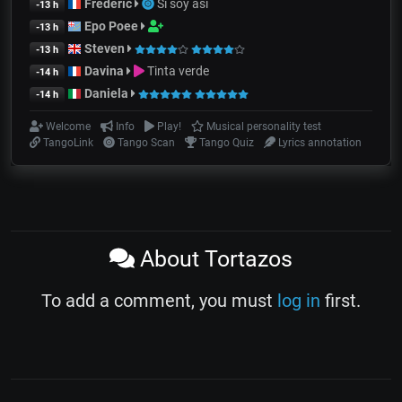
Frédéric
Si soy así
-13 h
Epo Poee
-13 h
Steven
-13 h
Davina
Tinta verde
-14 h
Daniela
-14 h
Welcome
Info
Play!
Musical personality test
TangoLink
Tango Scan
Tango Quiz
Lyrics annotation
About Tortazos
To add a comment, you must
log in
first.