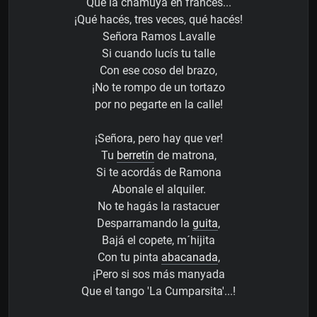
Que la chamuya en francés...
¡Qué hacés, tres veces, qué hacés!
Señora Ramos Lavalle
Si cuando lucís tu talle
Con ese coso del brazo,
¡No te rompo de un tortazo
por no pegarte en la calle!
¡Señora, pero hay que ver!
Tu
berretín
de matrona,
Si te acordás de Ramona
Abonale el alquiler.
No te hagás la rastacuer
Desparramando la
guita
,
Bajá el copete, m´hijita
Con tu pinta
abacanada
,
¡Pero si sos más manyada
Que el tango 'La Cumparsita'...!