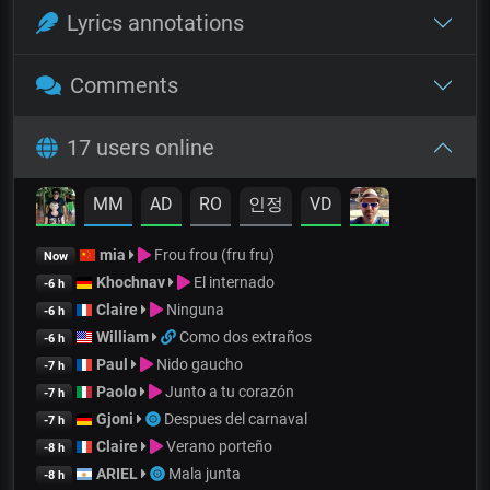
Lyrics annotations
Comments
17 users online
MM
AD
RO
인정
VD
mia
Frou frou (fru fru)
Now
Khochnav
El internado
-6 h
Claire
Ninguna
-6 h
William
Como dos extraños
-6 h
Paul
Nido gaucho
-7 h
Paolo
Junto a tu corazón
-7 h
Gjoni
Despues del carnaval
-7 h
Claire
Verano porteño
-8 h
ARIEL
Mala junta
-8 h