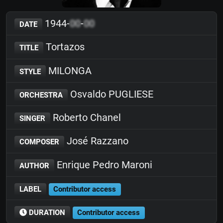
1944-
00
-
00
DATE
Tortazos
TITLE
MILONGA
STYLE
Osvaldo PUGLIESE
ORCHESTRA
Roberto Chanel
SINGER
José Razzano
COMPOSER
Enrique Pedro Maroni
AUTHOR
LABEL
Contributor access
DURATION
Contributor access