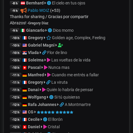
Bernhard
El cielo en tus ojos
-8 h
Pablo WOIZ
(+53)
-9 h
Thanks for sharing / Gracias por compartir
Abrazos!
-
Gregory Diaz
Giancarlo
Dios momo
-9 h
Gregory
Golden age, Complex, Feeling
-10 h
Gabriel Magni
-10 h
Vlada
Flor de lino
-10 h
Soleïma
Las vueltas de la vida
-10 h
Pascal
Nunca mas
-10 h
Manfred
Cuando me entrés a fallar
-11 h
Gregory
La viruta
-11 h
Danai
Quién lo habría de pensar
-11 h
Wolfgang
Si tú quisieras
-12 h
Rafa Johannes
A Montmartre
-12 h
CG
-12 h
Cecile
El llorón
-12 h
Daniel
Cristal
-12 h