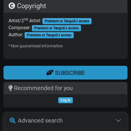
Copyright
nd
Artist/2
Artist:
Premium or TangoDJ access
Composer:
Premium or TangoDJ access
Author:
Premium or TangoDJ access
* Non guaranteed information
SUBSCRIBE
Recommended for you
Log in
Advanced search