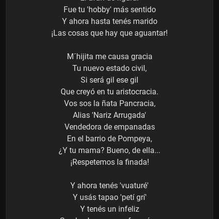
Fue tu 'hobby' más sentido
Y ahora hasta tenés marido
¡Las cosas que hay que aguantar!
M´hijita me causa gracia
Tu nuevo estado civil,
Si será gil ese gil
Que creyó en tu aristocracia.
Vos sos la ñata Pancracia,
Alias 'Nariz Arrugada'
Vendedora de empanadas
En el barrio de Pompeya,
¿Y tu mama? Bueno, de ella...
¡Respetemos la finada!
Y ahora tenés 'vuaturé'
Y usás tapao 'petí grí'
Y tenés un infeliz