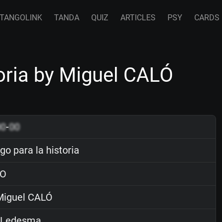
TANGOLINK
TANDA
QUIZ
ARTICLES
PSY
CARDS
oria by Miguel CALÓ
00
-
00
o para la historia
O
iguel CALÓ
 Ledesma