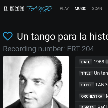
PLAY
MUSIC
SCAN
Un tango para la hist
Recording number: ERT-204
1958-
DATE
Un tang
TITLE
TANG
STYLE
M
ORCHESTRA
Raúl
SINGER