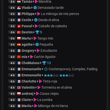
Tamás
Mandria
-2 h
Vlada
Demasiado tarde
-2 h
Philippe
La milonga de mis perros
-2 h
Cecile
Desde el alma
-2 h
Pascal
Caballo de calesita
-3 h
Devrim
5
-3 h
Marta
Tango mio
-3 h
agathe
Pequeña
-3 h
Gregory
Estudiante
-3 h
mia
Cartón ligador
-4 h
Chakkaluss
13
-4 h
Emmanuelle
Contemporary, Complex, Feeling
-4 h
Emmanuelle
-4 h
Charlotte
Tinta roja
-5 h
Valentin
Tormenta en el alma
-5 h
andrzej
Casas viejas
-5 h
Claire
La yumba
-6 h
Mariia
Milonga de mi tierra
-6 h