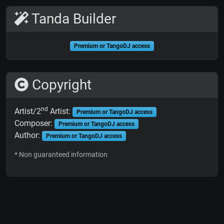
Tanda Builder
Premium or TangoDJ access
Copyright
nd
Artist/2
Artist:
Premium or TangoDJ access
Composer:
Premium or TangoDJ access
Author:
Premium or TangoDJ access
* Non guaranteed information