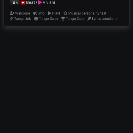
Beat
Viviani
-8 h
Welcome
Info
Play!
Musical personality test
TangoLink
Tango Scan
Tango Quiz
Lyrics annotation