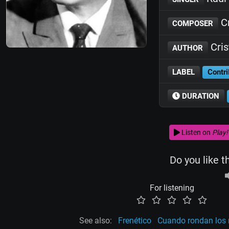
Cr
COMPOSER
Cris
AUTHOR
LABEL
Contri
DURATION
Listen on
Play!
Do you like t
For listening
See also:
Frenético
Cuando rondan los 