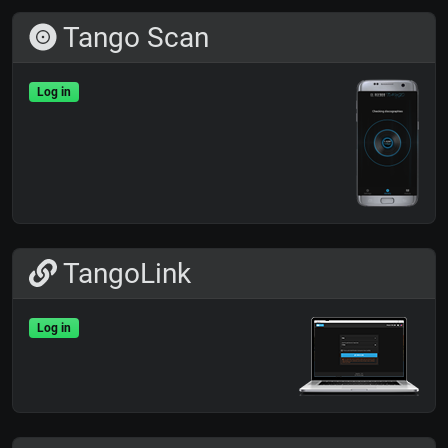
Tango Scan
Log in
TangoLink
Log in