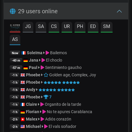
29 users online
JG
SA
CS
UR
PH
ED
SM
AS
Soleïma
Bailemos
Now
Jana
El choclo
-40 m
Paul
Sentimiento gaucho
-57 m
Phoebe
Golden age, Complex, Joy
-1 h
Phoebe
-1 h
Andy
-1 h
Phoebe
7
-1 h
Claire
Organito de la tarde
-1 h
Florian
No te apures Carablanca
-1 h
Malex
Adiós corazón
-2 h
Michael
El vals soñador
-2 h