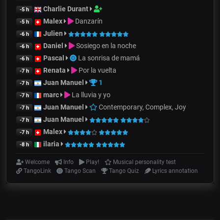
Charlie Durant
-5 h
Malex
Danzarín
-5 h
Julien
-6 h
Daniel
Sosiego en la noche
-6 h
Pascal
La sonrisa de mamá
-6 h
Renata
Por la vuelta
-7 h
Juan Manuel
1
-7 h
marc
La lluvia y yo
-7 h
Juan Manuel
Contemporary, Complex, Joy
-7 h
Juan Manuel
-7 h
Malex
-7 h
ilaria
-8 h
Welcome
Info
Play!
Musical personality test
TangoLink
Tango Scan
Tango Quiz
Lyrics annotation