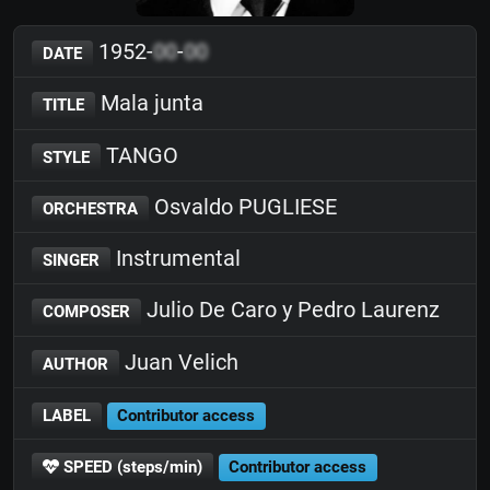
1952-
00
-
00
DATE
Mala junta
TITLE
TANGO
STYLE
Osvaldo PUGLIESE
ORCHESTRA
Instrumental
SINGER
Julio De Caro y Pedro Laurenz
COMPOSER
Juan Velich
AUTHOR
LABEL
Contributor access
SPEED (steps/min)
Contributor access