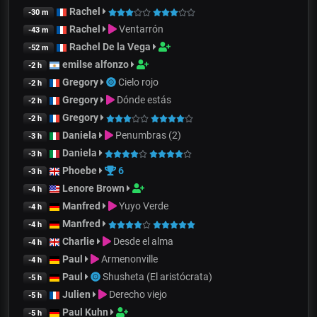
Rachel
-30 m
Rachel
Ventarrón
-43 m
Rachel De la Vega
-52 m
emilse alfonzo
-2 h
Gregory
Cielo rojo
-2 h
Gregory
Dónde estás
-2 h
Gregory
-2 h
Daniela
Penumbras (2)
-3 h
Daniela
-3 h
Phoebe
6
-3 h
Lenore Brown
-4 h
Manfred
Yuyo Verde
-4 h
Manfred
-4 h
Charlie
Desde el alma
-4 h
Paul
Armenonville
-4 h
Paul
Shusheta (El aristócrata)
-5 h
Julien
Derecho viejo
-5 h
Paul Kuhn
-5 h