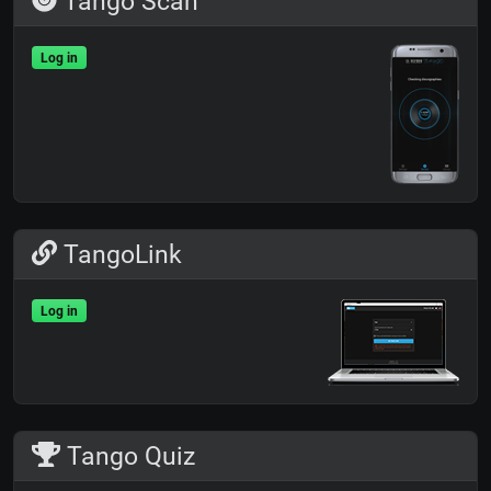
Tango Scan
Log in
TangoLink
Log in
Tango Quiz