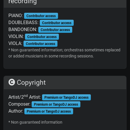
recording
PIANO:
Contributor access
DOUBLEBASS:
Contributor access
BANDONEON:
Contributor access
VIOLIN:
Contributor access
VIOLA:
Contributor access
* Non guaranteed information; orchestras sometimes replaced
or added musicians in some recording sessions.
Copyright
nd
Artist/2
Artist:
Premium or TangoDJ access
Composer:
Premium or TangoDJ access
Author:
Premium or TangoDJ access
* Non guaranteed information