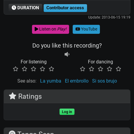
DURATION
Contributor access
Update: 2013-06-15 19:19
Listen on
Play!
YouTube
Do you like this recording?
For listening
For dancing
See also:
La yumba
El embrollo
Si sos brujo
Ratings
Log in