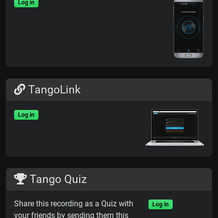
Log in
TangoLink
Log in
Tango Quiz
Share this recording as a Quiz with
Log in
your friends by sending them this