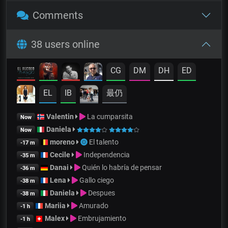
Comments
38 users online
CG
DM
DH
ED
EL
IB
最仍
Valentin
La cumparsita
Now
Daniela
Now
moreno
El talento
-17 m
Cecile
Independencia
-35 m
Danai
Quién lo habría de pensar
-36 m
Lena
Gallo ciego
-38 m
Daniela
Despues
-38 m
Mariia
Amurado
-1 h
Malex
Embrujamiento
-1 h