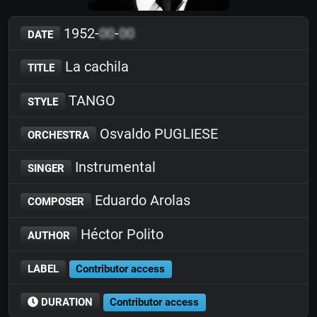
1952-
00
-
00
DATE
La cachila
TITLE
TANGO
STYLE
Osvaldo PUGLIESE
ORCHESTRA
Instrumental
SINGER
Eduardo Arolas
COMPOSER
Héctor Polito
AUTHOR
LABEL
Contributor access
DURATION
Contributor access