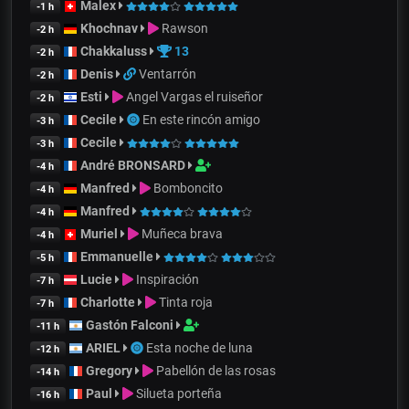
Malex
-1 h
Khochnav
Rawson
-2 h
Chakkaluss
13
-2 h
Denis
Ventarrón
-2 h
Esti
Angel Vargas el ruiseñor
-2 h
Cecile
En este rincón amigo
-3 h
Cecile
-3 h
André BRONSARD
-4 h
Manfred
Bomboncito
-4 h
Manfred
-4 h
Muriel
Muñeca brava
-4 h
Emmanuelle
-5 h
Lucie
Inspiración
-7 h
Charlotte
Tinta roja
-7 h
Gastón Falconi
-11 h
ARIEL
Esta noche de luna
-12 h
Gregory
Pabellón de las rosas
-14 h
Paul
Silueta porteña
-16 h