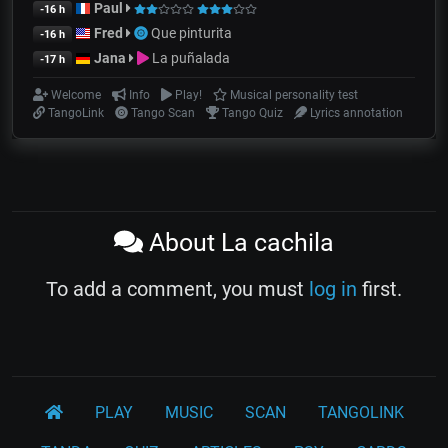
Paul
-16 h
Fred
Que pinturita
-16 h
Jana
La puñalada
-17 h
Welcome
Info
Play!
Musical personality test
TangoLink
Tango Scan
Tango Quiz
Lyrics annotation
About La cachila
To add a comment, you must
log in
first.
PLAY
MUSIC
SCAN
TANGOLINK