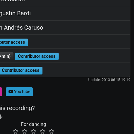
ustín Bardi
n Andrés Caruso
butor access
/min)
Contributor access
Contributor access
Update: 2013-06-15 19:19
YouTube
his recording?
For dancing