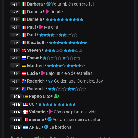
Barbera
Yo también carrero fui
-2 h
Daniela
Dónde
-2 h
Daniela
-3 h
Paul
Malena
-3 h
Paul
-3 h
Elisabeth
-3 h
Steven
-5 h
Елена
-6 h
Manfred
-6 h
Lucie
Bajo un cielo de estrellas
-8 h
Roderich
Golden age, Complex, Joy
-8 h
Roderich
-8 h
Pepito Lito
-10 h
CG
-11 h
Valentin
Cómo se pianta la vida
-11 h
moreno
Yo también quiero cantar
-11 h
ARIEL
La bordona
-12 h