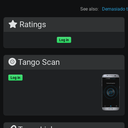
See also:
Demasiado t
Ratings
Log in
Tango Scan
Log in