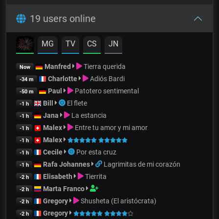
19 users online
MG
TV
CS
JN
Manfred
Tierra querida
Now
Charlotte
Adiós Bardi
-34 m
Paul
Patotero sentimental
-50 m
Bill
El flete
-1 h
Jana
La estancia
-1 h
Malex
Entre tu amor y mi amor
-1 h
Malex
-1 h
Cecile
Por esta cruz
-1 h
Rafa Johannes
Lagrimitas de mi corazón
-1 h
Elisabeth
Tierrita
-2 h
Marta Franco
-2 h
Gregory
Shusheta (El aristócrata)
-2 h
Gregory
-2 h