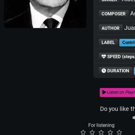
Ag
COMPOSER
Jua
AUTHOR
LABEL
Contri
SPEED (steps
DURATION
Listen on
Play!
Do you like t
For listening