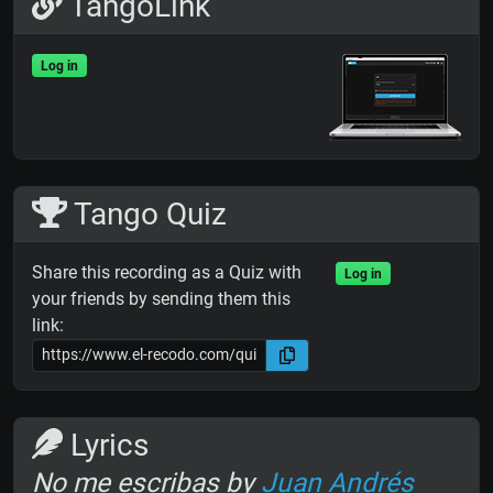
TangoLink
Log in
Tango Quiz
Share this recording as a Quiz with
Log in
your friends by sending them this
link:
Lyrics
No me escribas by
Juan Andrés