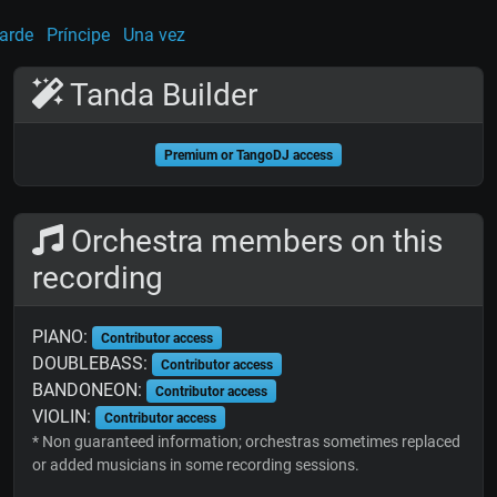
arde
Príncipe
Una vez
Tanda Builder
Premium or TangoDJ access
Orchestra members on this
recording
PIANO:
Contributor access
DOUBLEBASS:
Contributor access
BANDONEON:
Contributor access
VIOLIN:
Contributor access
* Non guaranteed information; orchestras sometimes replaced
or added musicians in some recording sessions.