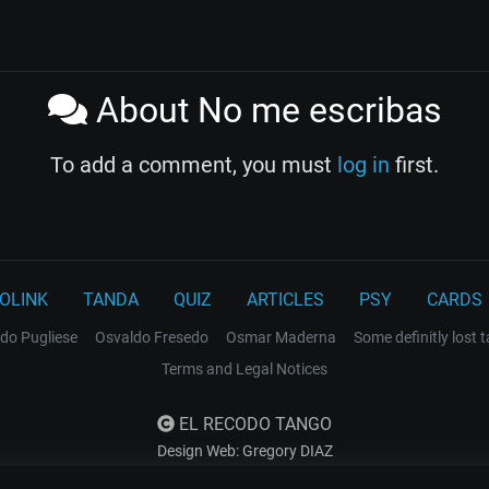
About No me escribas
To add a comment, you must
log in
first.
OLINK
TANDA
QUIZ
ARTICLES
PSY
CARDS
do Pugliese
Osvaldo Fresedo
Osmar Maderna
Some definitly lost 
Terms and Legal Notices
EL RECODO TANGO
Design Web: Gregory DIAZ