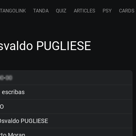
TANGOLINK
TANDA
QUIZ
ARTICLES
PSY
CARDS
svaldo PUGLIESE
00
-
00
escribas
O
svaldo PUGLIESE
rto Moran