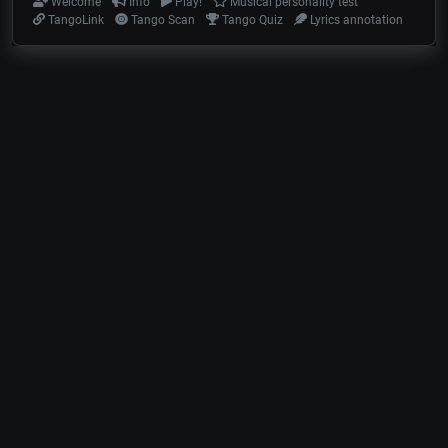
Welcome
Info
Play!
Musical personality test
TangoLink
Tango Scan
Tango Quiz
Lyrics annotation