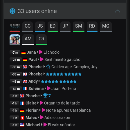
33 users online
CC
JS
ED
JP
SM
RD
MG
AM
CR
Jana
El choclo
-7 m
Paul
Sentimiento gaucho
-24 m
Phoebe
Golden age, Complex, Joy
-35 m
Phoebe
-35 m
Andy
-46 m
Soleïma
Juan Porteño
-52 m
Phoebe
7
-1 h
Claire
Organito de la tarde
-1 h
Florian
No te apures Carablanca
-1 h
Malex
Adiós corazón
-1 h
Michael
El vals soñador
-1 h