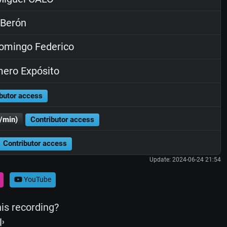
 Berón
omingo Federico
ero Expósito
butor access
/min)
Contributor access
Contributor access
Update: 2024-06-24 21:54
YouTube
his recording?