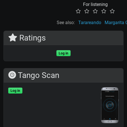
For listening
See also:
Tarareando
Margarita 
Ratings
Log in
Tango Scan
Log in