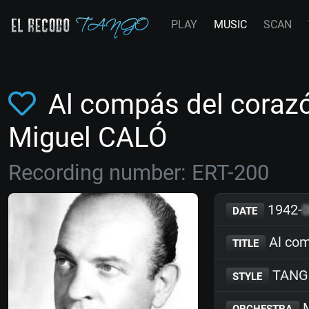
PLAY
MUSIC
SCAN
Al compás del corazó
Miguel CALÓ
Recording number: ERT-200
1942-
DATE
Al com
TITLE
TANG
STYLE
M
ORCHESTRA