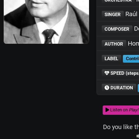
Raúl
SINGER
D
COMPOSER
Hom
AUTHOR
LABEL
Contri
SPEED (steps
DURATION
Listen on
Play!
Do you like t