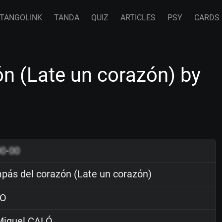
TANGOLINK
TANDA
QUIZ
ARTICLES
PSY
CARDS
n (Late un corazón) by
00
-
00
pás del corazón (Late un corazón)
O
iguel CALÓ