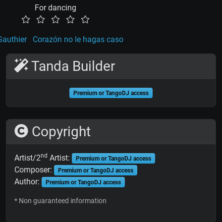
For dancing
Gauthier
Corazón no le hagas caso
Tanda Builder
Premium or TangoDJ access
Copyright
nd
Artist/2
Artist:
Premium or TangoDJ access
Composer:
Premium or TangoDJ access
Author:
Premium or TangoDJ access
* Non guaranteed information