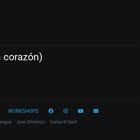
 corazón)
WORKSHOPS
tangos
Juan D'Arienzo
Carlos Di Sarli