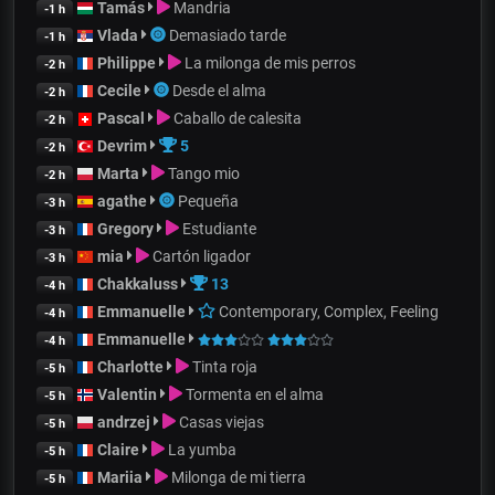
Tamás
Mandria
-1 h
Vlada
Demasiado tarde
-1 h
Philippe
La milonga de mis perros
-2 h
Cecile
Desde el alma
-2 h
Pascal
Caballo de calesita
-2 h
Devrim
5
-2 h
Marta
Tango mio
-2 h
agathe
Pequeña
-3 h
Gregory
Estudiante
-3 h
mia
Cartón ligador
-3 h
Chakkaluss
13
-4 h
Emmanuelle
Contemporary, Complex, Feeling
-4 h
Emmanuelle
-4 h
Charlotte
Tinta roja
-5 h
Valentin
Tormenta en el alma
-5 h
andrzej
Casas viejas
-5 h
Claire
La yumba
-5 h
Mariia
Milonga de mi tierra
-5 h