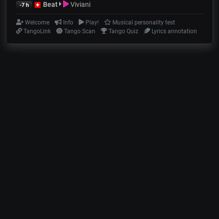
Beat
Viviani
-7 h
Welcome
Info
Play!
Musical personality test
TangoLink
Tango Scan
Tango Quiz
Lyrics annotation