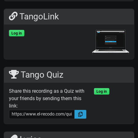
TangoLink
Log in
Tango Quiz
Share this recording as a Quiz with
Log in
your friends by sending them this
link: