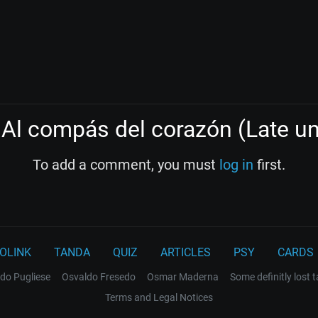
Al compás del corazón (Late un
To add a comment, you must
log in
first.
OLINK
TANDA
QUIZ
ARTICLES
PSY
CARDS
do Pugliese
Osvaldo Fresedo
Osmar Maderna
Some definitly lost 
Terms and Legal Notices