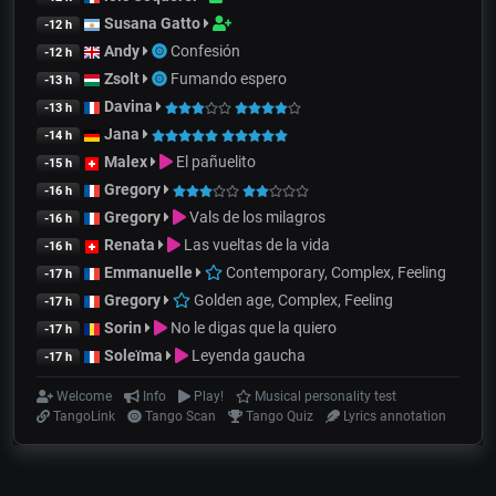
Susana Gatto
-12 h
Andy
Confesión
-12 h
Zsolt
Fumando espero
-13 h
Davina
-13 h
Jana
-14 h
Malex
El pañuelito
-15 h
Gregory
-16 h
Gregory
Vals de los milagros
-16 h
Renata
Las vueltas de la vida
-16 h
Emmanuelle
Contemporary, Complex, Feeling
-17 h
Gregory
Golden age, Complex, Feeling
-17 h
Sorin
No le digas que la quiero
-17 h
Soleïma
Leyenda gaucha
-17 h
Welcome
Info
Play!
Musical personality test
TangoLink
Tango Scan
Tango Quiz
Lyrics annotation