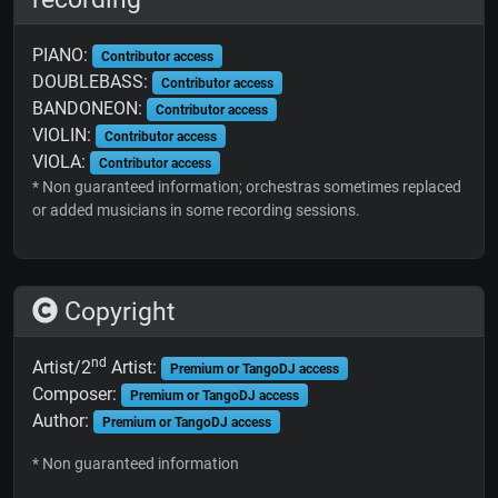
PIANO:
Contributor access
DOUBLEBASS:
Contributor access
BANDONEON:
Contributor access
VIOLIN:
Contributor access
VIOLA:
Contributor access
* Non guaranteed information; orchestras sometimes replaced
or added musicians in some recording sessions.
Copyright
nd
Artist/2
Artist:
Premium or TangoDJ access
Composer:
Premium or TangoDJ access
Author:
Premium or TangoDJ access
* Non guaranteed information