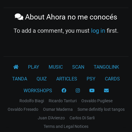
About Ahora no me conocés
To add a comment, you must
log in
first.
PLAY
MUSIC
SCAN
TANGOLINK
TANDA
QUIZ
ARTICLES
PSY
CARDS
WORKSHOPS
Rodolfo Biagi
Ricardo Tanturi
Osvaldo Pugliese
Osvaldo Fresedo
Osmar Maderna
Some definitly lost tangos
Juan D'Arienzo
Carlos Di Sarli
Terms and Legal Notices