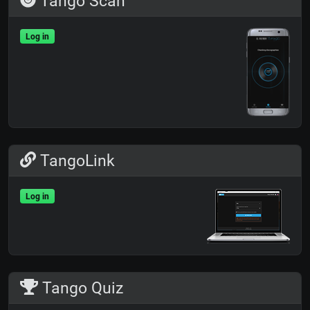
Tango Scan
Log in
TangoLink
Log in
Tango Quiz