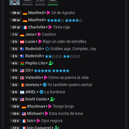
Manfred
24 de Agosto
-39 m
Manfred
-49 m
Charlotte
Tinta roja
-51 m
Jana
Cautivo
-1 h
Lucie
Bajo un cielo de estrellas
-2 h
Roderich
Golden age, Complex, Joy
-2 h
Roderich
-2 h
Pepito Lito
-4 h
CG
-5 h
Valentin
Cómo se pianta la vida
-5 h
moreno
Yo también quiero cantar
-5 h
ARIEL
La bordona
-6 h
Scott Cantu
-8 h
Khochnav
Tango brujo
-10 h
Michael
Esta noche de luna
-10 h
loic
Ojos negros
-12 h
loic Coquerel
-12 h