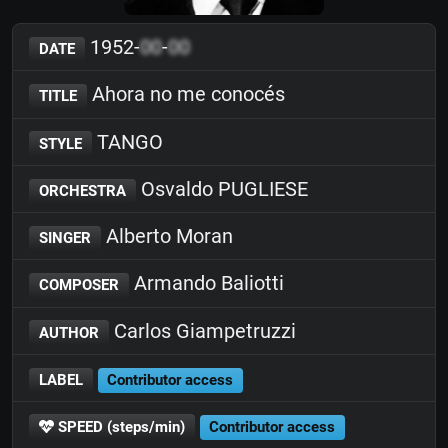
1952-
00
-
00
DATE
Ahora no me conocés
TITLE
TANGO
STYLE
Osvaldo PUGLIESE
ORCHESTRA
Alberto Moran
SINGER
Armando Baliotti
COMPOSER
Carlos Giampetruzzi
AUTHOR
LABEL
Contributor access
SPEED (steps/min)
Contributor access