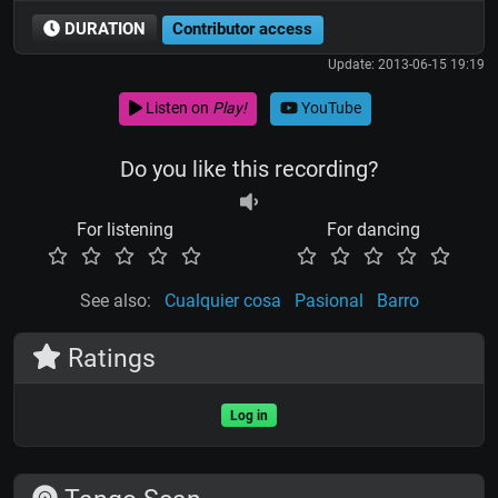
DURATION
Contributor access
Update: 2013-06-15 19:19
Listen on
Play!
YouTube
Do you like this recording?
For listening
For dancing
See also:
Cualquier cosa
Pasional
Barro
Ratings
Log in