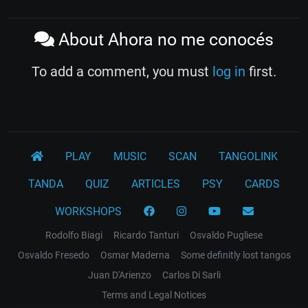
About Ahora no me conocés
To add a comment, you must
log in
first.
PLAY
MUSIC
SCAN
TANGOLINK
TANDA
QUIZ
ARTICLES
PSY
CARDS
WORKSHOPS
Rodolfo Biagi
Ricardo Tanturi
Osvaldo Pugliese
Osvaldo Fresedo
Osmar Maderna
Some definitly lost tangos
Juan D'Arienzo
Carlos Di Sarli
Terms and Legal Notices