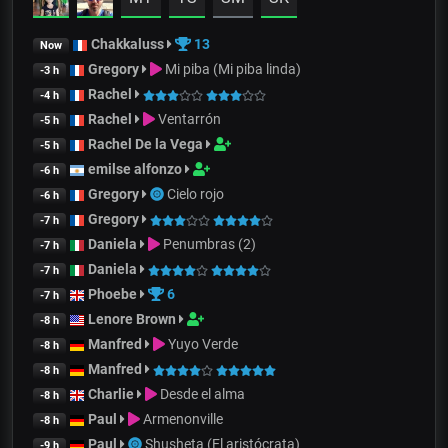
Chakkaluss
13
Now
Gregory
Mi piba (Mi piba linda)
-3 h
Rachel
-4 h
Rachel
Ventarrón
-5 h
Rachel De la Vega
-5 h
emilse alfonzo
-6 h
Gregory
Cielo rojo
-6 h
Gregory
-7 h
Daniela
Penumbras (2)
-7 h
Daniela
-7 h
Phoebe
6
-7 h
Lenore Brown
-8 h
Manfred
Yuyo Verde
-8 h
Manfred
-8 h
Charlie
Desde el alma
-8 h
Paul
Armenonville
-8 h
Paul
Shusheta (El aristócrata)
-9 h