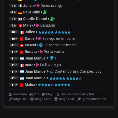
Julien
Derecho viejo
-9 h
Paul Kuhn
-9 h
Charlie Durant
-9 h
Malex
Danzarín
-9 h
Julien
-10 h
Daniel
Sosiego en la noche
-10 h
Pascal
La sonrisa de mamá
-11 h
Renata
Por la vuelta
-11 h
Juan Manuel
1
-11 h
marc
La lluvia y yo
-11 h
Juan Manuel
Contemporary, Complex, Joy
-11 h
Juan Manuel
-11 h
Malex
-11 h
Welcome
Info
Play!
Musical personality test
TangoLink
Tango Scan
Tango Quiz
Lyrics annotation