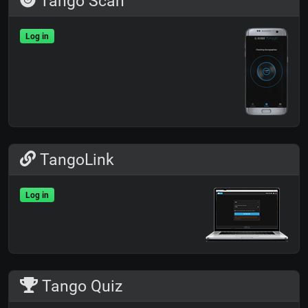
Tango Scan
Log in
TangoLink
Log in
Tango Quiz