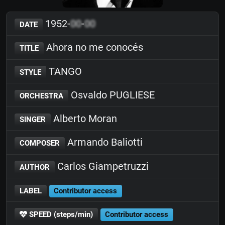
1952-
00
-
00
DATE
Ahora no me conocés
TITLE
TANGO
STYLE
Osvaldo PUGLIESE
ORCHESTRA
Alberto Moran
SINGER
Armando Baliotti
COMPOSER
Carlos Giampetruzzi
AUTHOR
LABEL
Contributor access
SPEED (steps/min)
Contributor access