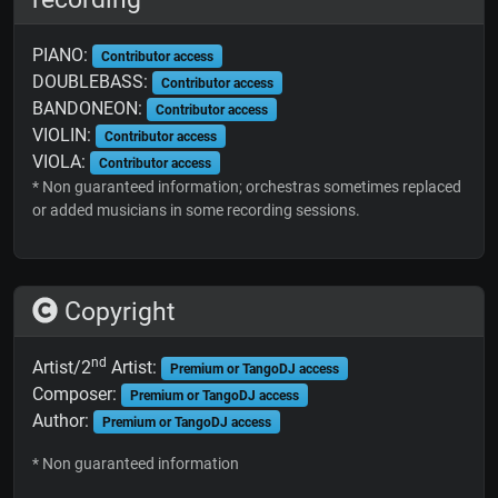
PIANO:
Contributor access
DOUBLEBASS:
Contributor access
BANDONEON:
Contributor access
VIOLIN:
Contributor access
VIOLA:
Contributor access
* Non guaranteed information; orchestras sometimes replaced
or added musicians in some recording sessions.
Copyright
nd
Artist/2
Artist:
Premium or TangoDJ access
Composer:
Premium or TangoDJ access
Author:
Premium or TangoDJ access
* Non guaranteed information