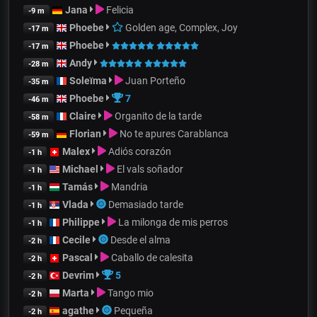
Jana
Felicia
-9 m
Phoebe
Golden age, Complex, Joy
-17 m
Phoebe
-17 m
Andy
-28 m
Soleïma
Juan Porteño
-35 m
Phoebe
7
-46 m
Claire
Organito de la tarde
-58 m
Florian
No te apures Carablanca
-59 m
Malex
Adiós corazón
-1 h
Michael
El vals soñador
-1 h
Tamás
Mandria
-1 h
Vlada
Demasiado tarde
-1 h
Philippe
La milonga de mis perros
-1 h
Cecile
Desde el alma
-2 h
Pascal
Caballo de calesita
-2 h
Devrim
5
-2 h
Marta
Tango mio
-2 h
agathe
Pequeña
-2 h