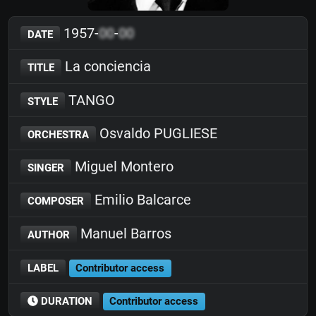
1957-
00
-
00
DATE
La conciencia
TITLE
TANGO
STYLE
Osvaldo PUGLIESE
ORCHESTRA
Miguel Montero
SINGER
Emilio Balcarce
COMPOSER
Manuel Barros
AUTHOR
LABEL
Contributor access
DURATION
Contributor access