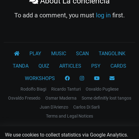
About La conciencia
To add a comment, you must
log in
first.
PLAY
MUSIC
SCAN
TANGOLINK
TANDA
QUIZ
ARTICLES
PSY
CARDS
WORKSHOPS
Rodolfo Biagi
Ricardo Tanturi
Osvaldo Pugliese
Osvaldo Fresedo
Osmar Maderna
Some definitly lost tangos
Juan D'Arienzo
Carlos Di Sarli
Terms and Legal Notices
EL RECODO TANGO
We use cookies to collect statistics via Google Analytics.