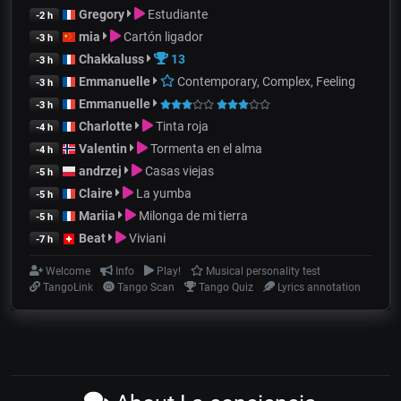
Gregory
Estudiante
-2 h
mia
Cartón ligador
-3 h
Chakkaluss
13
-3 h
Emmanuelle
Contemporary, Complex, Feeling
-3 h
Emmanuelle
-3 h
Charlotte
Tinta roja
-4 h
Valentin
Tormenta en el alma
-4 h
andrzej
Casas viejas
-5 h
Claire
La yumba
-5 h
Mariia
Milonga de mi tierra
-5 h
Beat
Viviani
-7 h
Welcome
Info
Play!
Musical personality test
TangoLink
Tango Scan
Tango Quiz
Lyrics annotation