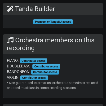
Tanda Builder
Premium or TangoDJ access
Orchestra members on this
recording
PIANO:
Contributor access
DOUBLEBASS:
Contributor access
BANDONEON:
Contributor access
VIOLIN:
Contributor access
* Non guaranteed information; orchestras sometimes replaced
or added musicians in some recording sessions.