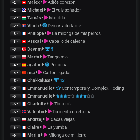
Malex
Adiós corazón
-2 h
Michael
El vals soñador
-2 h
Tamás
Mandria
-2 h
Vlada
Demasiado tarde
-2 h
Philippe
La milonga de mis perros
-3 h
Pascal
Caballo de calesita
-3 h
Devrim
5
-3 h
Marta
Tango mio
-3 h
agathe
Pequeña
-4 h
mia
Cartón ligador
-4 h
Chakkaluss
13
-5 h
Emmanuelle
Contemporary, Complex, Feeling
-5 h
Emmanuelle
-5 h
Charlotte
Tinta roja
-6 h
Valentin
Tormenta en el alma
-6 h
andrzej
Casas viejas
-6 h
Claire
La yumba
-6 h
Mariia
Milonga de mi tierra
-6 h