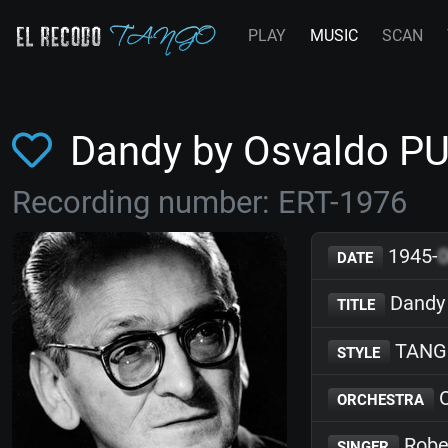
PLAY
MUSIC
SCAN
Dandy by Osvaldo P
Recording number: ERT-1976
1945-
DATE
Dandy
TITLE
TANG
STYLE
O
ORCHESTRA
Robe
SINGER