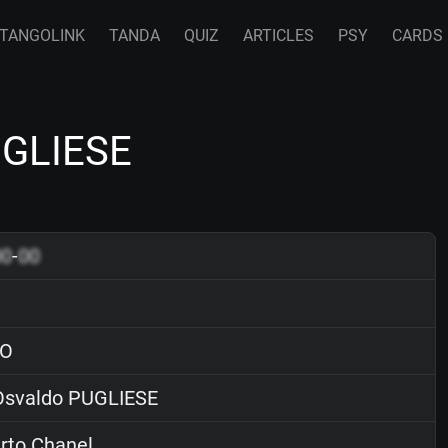
TANGOLINK
TANDA
QUIZ
ARTICLES
PSY
CARDS
UGLIESE
00
-
00
O
svaldo PUGLIESE
rto Chanel