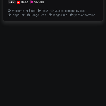
Beat
Viviani
-8 h
Welcome
Info
Play!
Musical personality test
TangoLink
Tango Scan
Tango Quiz
Lyrics annotation