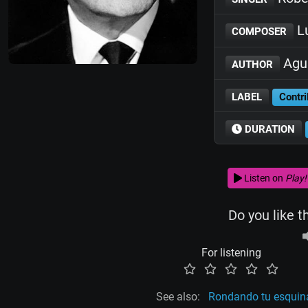
L
COMPOSER
Agus
AUTHOR
LABEL
Contri
DURATION
Listen on
Play!
Do you like t
For listening
See also:
Rondando tu esquin