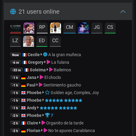
21 users online
RP
CM
JG
CS
LZ
ED
CC
Cecile
A la gran muñeca
Now
Gregory
La fulana
-6 m
Soleïma
Bailemos
-33 m
Jana
El choclo
-1 h
Paul
Sentimiento gaucho
-1 h
Phoebe
Golden age, Complex, Joy
-1 h
Phoebe
-1 h
Andy
-1 h
Phoebe
7
-2 h
Claire
Organito de la tarde
-2 h
Florian
No te apures Carablanca
-2 h