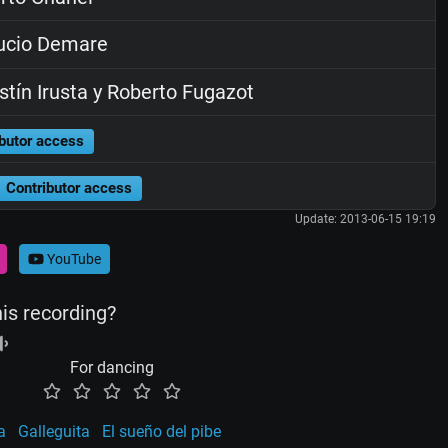
ucio Demare
tín Irusta y Roberto Fugazot
butor access
Contributor access
Update: 2013-06-15 19:19
YouTube
his recording?
For dancing
a
Galleguita
El sueño del pibe