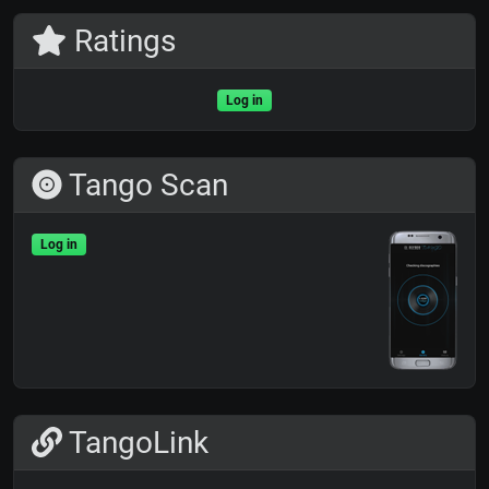
Ratings
Log in
Tango Scan
Log in
TangoLink