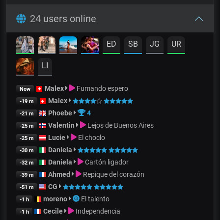
24 users online
ED
SB
JG
UR
LI
Malex
Fumando espero
Now
Malex
-19 m
Phoebe
4
-21 m
Valentin
Lejos de Buenos Aires
-25 m
Lucie
El choclo
-25 m
Daniela
-30 m
Daniela
Cartón ligador
-32 m
Ahmed
Repique del corazón
-39 m
CG
-51 m
moreno
El talento
-1 h
Cecile
Independencia
-1 h