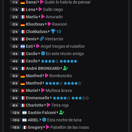
Danai
Quién lo habría de pensar
-1 h
Lena
Gallo ciego
-1 h
Mariia
Amurado
-2 h
Khochnav
Rawson
-2 h
Chakkaluss
13
-2 h
Denis
Ventarrón
-2 h
Esti
Angel Vargas el ruiseñor
-3 h
Cecile
En este rincón amigo
-3 h
Cecile
-4 h
André BRONSARD
-4 h
Manfred
Bomboncito
-5 h
Manfred
-5 h
Muriel
Muñeca brava
-5 h
Emmanuelle
-6 h
Charlotte
Tinta roja
-8 h
Gastón Falconi
-12 h
ARIEL
Esta noche de luna
-13 h
Gregory
Pabellón de las rosas
-15 h