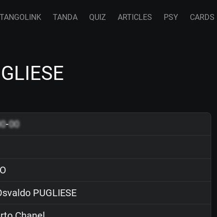
TANGOLINK
TANDA
QUIZ
ARTICLES
PSY
CARDS
UGLIESE
00
-
00
O
svaldo PUGLIESE
rto Chanel