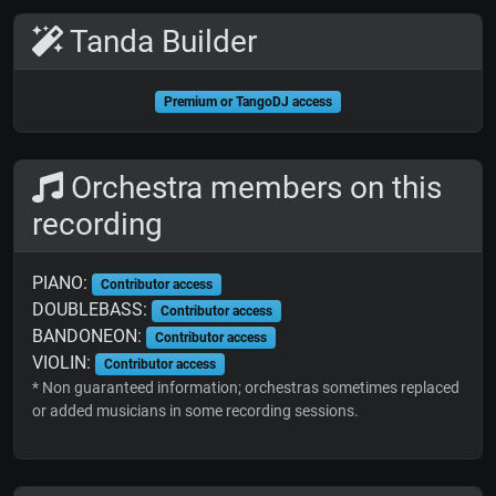
Tanda Builder
Premium or TangoDJ access
Orchestra members on this
recording
PIANO:
Contributor access
DOUBLEBASS:
Contributor access
BANDONEON:
Contributor access
VIOLIN:
Contributor access
* Non guaranteed information; orchestras sometimes replaced
or added musicians in some recording sessions.