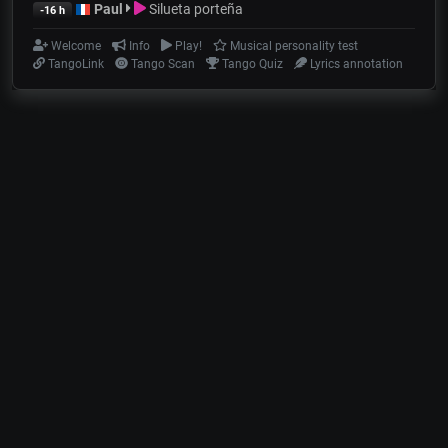
Paul
Silueta porteña
-16 h
Welcome
Info
Play!
Musical personality test
TangoLink
Tango Scan
Tango Quiz
Lyrics annotation