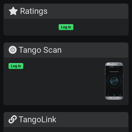
Ratings
Log in
Tango Scan
Log in
TangoLink