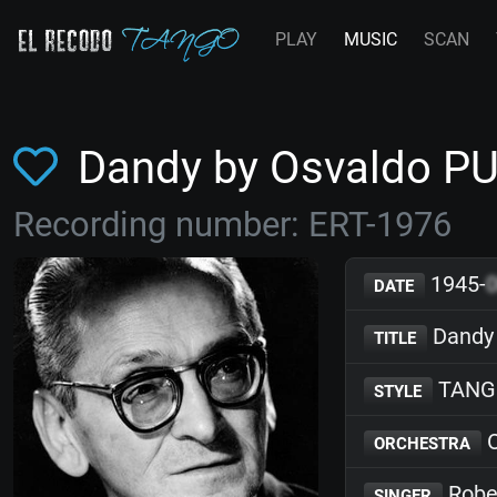
PLAY
MUSIC
SCAN
Dandy by Osvaldo P
Recording number: ERT-1976
1945-
DATE
Dandy
TITLE
TANG
STYLE
O
ORCHESTRA
Robe
SINGER