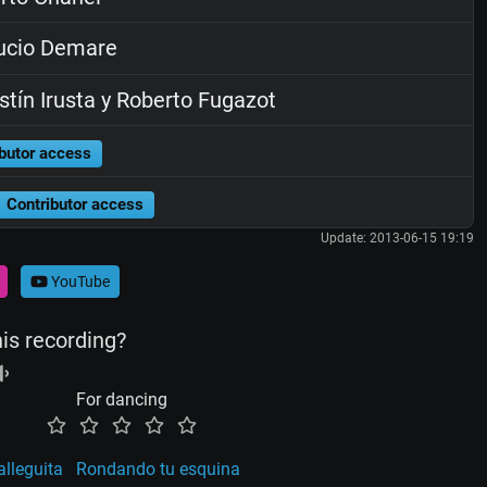
ucio Demare
tín Irusta y Roberto Fugazot
butor access
Contributor access
Update: 2013-06-15 19:19
YouTube
his recording?
For dancing
alleguita
Rondando tu esquina