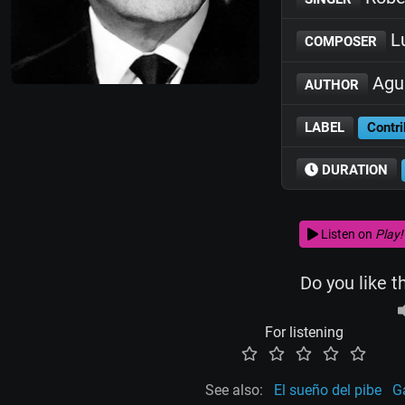
L
COMPOSER
Agus
AUTHOR
LABEL
Contri
DURATION
Listen on
Play!
Do you like t
For listening
See also:
El sueño del pibe
G