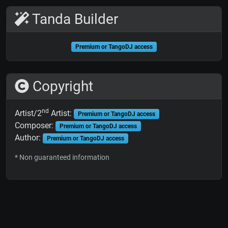
Tanda Builder
Premium or TangoDJ access
Copyright
nd
Artist/2
Artist:
Premium or TangoDJ access
Composer:
Premium or TangoDJ access
Author:
Premium or TangoDJ access
* Non guaranteed information