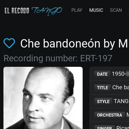
PLAY
MUSIC
SCAN
Che bandoneón by M
Recording number: ERT-197
1950-
DATE
Che b
TITLE
TANG
STYLE
M
ORCHESTRA
Rica
SINGER