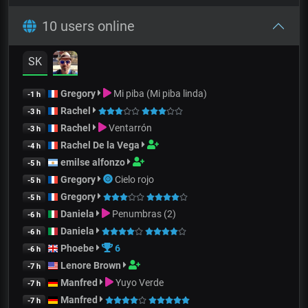
10 users online
SK
Gregory
Mi piba (Mi piba linda)
-1 h
Rachel
-3 h
Rachel
Ventarrón
-3 h
Rachel De la Vega
-4 h
emilse alfonzo
-5 h
Gregory
Cielo rojo
-5 h
Gregory
-5 h
Daniela
Penumbras (2)
-6 h
Daniela
-6 h
Phoebe
6
-6 h
Lenore Brown
-7 h
Manfred
Yuyo Verde
-7 h
Manfred
-7 h