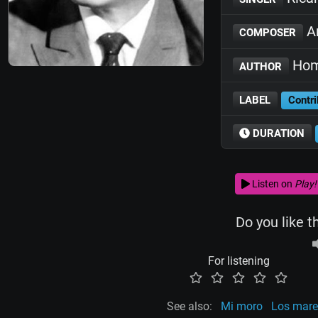
An
COMPOSER
Hom
AUTHOR
LABEL
Contri
DURATION
Listen on
Play!
Do you like t
For listening
See also:
Mi moro
Los mar