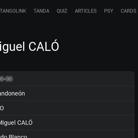
TANGOLINK
TANDA
QUIZ
ARTICLES
PSY
CARDS
iguel CALÓ
00
-
00
andoneón
O
iguel CALÓ
rdo Blanco