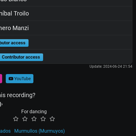
íbal Troilo
ero Manzi
butor access
Contributor access
Update: 2024-06-24 21:54
YouTube
his recording?
For dancing
eados
Murmullos (Murmuyos)