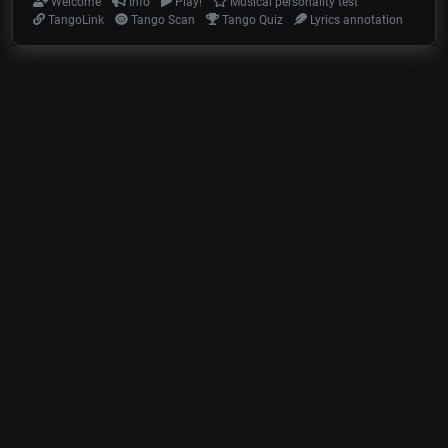
Welcome
Info
Play!
Musical personality test
TangoLink
Tango Scan
Tango Quiz
Lyrics annotation