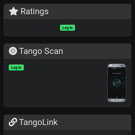
Ratings
Log in
Tango Scan
Log in
TangoLink