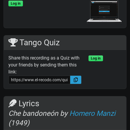
Log in
Tango Quiz
Share this recording as a Quiz with
Log in
your friends by sending them this
link:
Lyrics
Che bandoneón by
Homero Manzi
(1949)