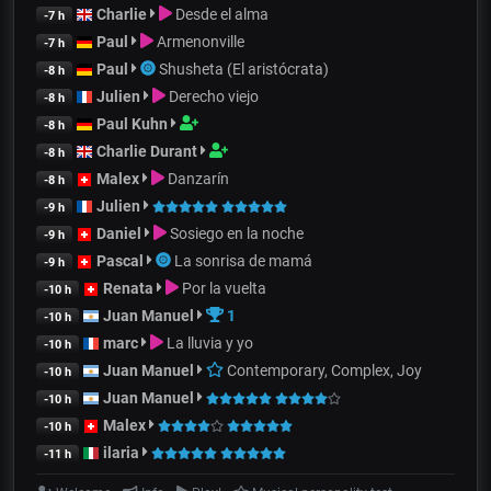
Charlie
Desde el alma
-7 h
Paul
Armenonville
-7 h
Paul
Shusheta (El aristócrata)
-8 h
Julien
Derecho viejo
-8 h
Paul Kuhn
-8 h
Charlie Durant
-8 h
Malex
Danzarín
-8 h
Julien
-9 h
Daniel
Sosiego en la noche
-9 h
Pascal
La sonrisa de mamá
-9 h
Renata
Por la vuelta
-10 h
Juan Manuel
1
-10 h
marc
La lluvia y yo
-10 h
Juan Manuel
Contemporary, Complex, Joy
-10 h
Juan Manuel
-10 h
Malex
-10 h
ilaria
-11 h