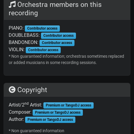
Orchestra members on this
recording
PIANO:
Contributor access
DOUBLEBASS:
Contributor access
BANDONEON:
Contributor access
VIOLIN:
Contributor access
* Non guaranteed information; orchestras sometimes replaced
or added musicians in some recording sessions.
Copyright
nd
Artist/2
Artist:
Premium or TangoDJ access
Composer:
Premium or TangoDJ access
Author:
Premium or TangoDJ access
* Non guaranteed information