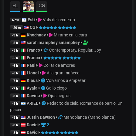
EL
CG
Esti
Vals del recuerdo
Now
CG
-20 m
Khochnav
Mírame en la cara
-3 h
sarah mamphey smamphey
-5 h
Franco
Contemporary, Regular, Joy
-5 h
Franco
-5 h
Paul
Collar de amores
-6 h
Lionel
A la gran muñeca
-6 h
Klaus
Volvamos a empezar
-7 h
Ayala
Gallo ciego
-7 h
Davina
Ojos negros
-8 h
ARIEL
Pedacito de cielo, Romance de barrio, Un
-8 h
placer
Justin Dawson
Manoblanca (Mano blanca)
-8 h
David
2
-8 h
David
-8 h