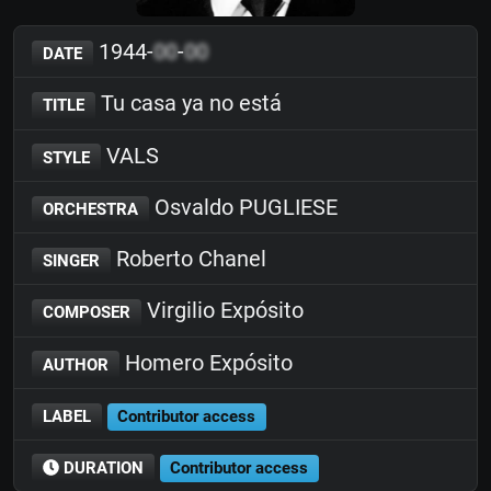
1944-
00
-
00
DATE
Tu casa ya no está
TITLE
VALS
STYLE
Osvaldo PUGLIESE
ORCHESTRA
Roberto Chanel
SINGER
Virgilio Expósito
COMPOSER
Homero Expósito
AUTHOR
LABEL
Contributor access
DURATION
Contributor access