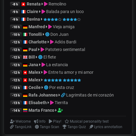
Renata
Remolino
-8 h
Claire
Balada para un loco
-9 h
Davina
-9 h
Manfred
Vieja amiga
-10 h
Tonolli
Don Juan
-10 h
Charlotte
Adiós Bardi
-12 h
Paul
Patotero sentimental
-12 h
Bill
El flete
-12 h
Jana
La estancia
-12 h
Malex
Entre tu amor y mi amor
-12 h
Malex
-12 h
Cecile
Por esta cruz
-13 h
Rafa Johannes
Lagrimitas de mi corazón
-13 h
Elisabeth
Tierrita
-13 h
Marta Franco
-14 h
Welcome
Info
Play!
Musical personality test
TangoLink
Tango Scan
Tango Quiz
Lyrics annotation