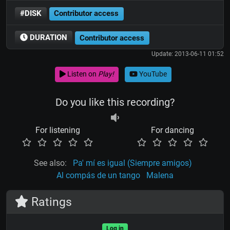
#DISK
Contributor access
DURATION
Contributor access
Update: 2013-06-11 01:52
Listen on
Play!
YouTube
Do you like this recording?
For listening
For dancing
See also:
Pa' mí es igual (Siempre amigos)
Al compás de un tango
Malena
Ratings
Log in