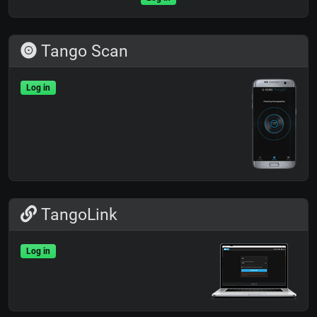
Tango Scan
Log in
TangoLink
Log in