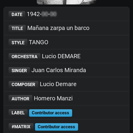
1942-
00
-
00
DATE
Mañana zarpa un barco
TITLE
TANGO
STYLE
Lucio DEMARE
ORCHESTRA
Juan Carlos Miranda
SINGER
Lucio Demare
COMPOSER
Homero Manzi
AUTHOR
LABEL
Contributor access
#MATRIX
Contributor access