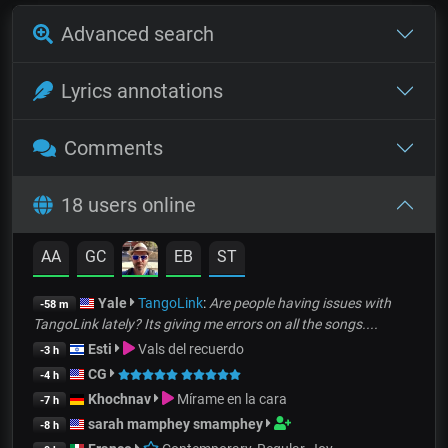
Advanced search
Lyrics annotations
Comments
18 users online
AA
GC
EB
ST
Yale
TangoLink
:
Are people having issues with
-58 m
TangoLink lately? Its giving me errors on all the songs....
Esti
Vals del recuerdo
-3 h
CG
-4 h
Khochnav
Mírame en la cara
-7 h
sarah mamphey smamphey
-8 h