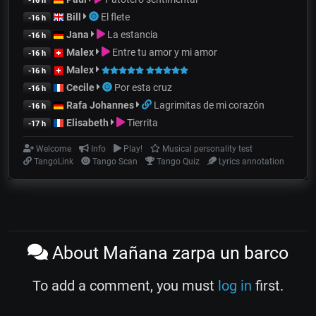
-16 h
Bill
El flete
-16 h
Jana
La estancia
-16 h
Malex
Entre tu amor y mi amor
-16 h
Malex
-16 h
Cecile
Por esta cruz
-16 h
Rafa Johannes
Lagrimitas de mi corazón
-16 h
Elisabeth
Tierrita
-17 h
Welcome
Info
Play!
Musical personality test
TangoLink
Tango Scan
Tango Quiz
Lyrics annotation
About Mañana zarpa un barco
To add a comment, you must
log in
first.