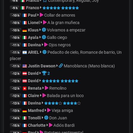
Franco
Contemporary, Regular, Joy
-9 h
Franco
-9 h
Paul
Collar de amores
-10 h
Lionel
A la gran muñeca
-10 h
Klaus
Volvamos a empezar
-10 h
Ayala
Gallo ciego
-10 h
Davina
Ojos negros
-11 h
ARIEL
Pedacito de cielo, Romance de barrio, Un
-11 h
placer
Justin Dawson
Manoblanca (Mano blanca)
-11 h
David
2
-12 h
David
-12 h
Renata
Remolino
-12 h
Claire
Balada para un loco
-12 h
Davina
-13 h
Manfred
Vieja amiga
-13 h
Tonolli
Don Juan
-14 h
Charlotte
Adiós Bardi
-15 h
Paul
Patotero sentimental