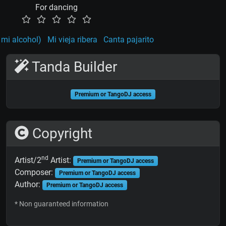
For dancing
 mi alcohol)
Mi vieja ribera
Canta pajarito
Tanda Builder
Premium or TangoDJ access
Copyright
nd
Artist/2
Artist:
Premium or TangoDJ access
Composer:
Premium or TangoDJ access
Author:
Premium or TangoDJ access
* Non guaranteed information