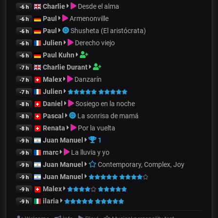
Charlie
Desde el alma
-6 h
Paul
Armenonville
-6 h
Paul
Shusheta (El aristócrata)
-6 h
Julien
Derecho viejo
-6 h
Paul Kuhn
-6 h
Charlie Durant
-7 h
Malex
Danzarín
-7 h
Julien
-7 h
Daniel
Sosiego en la noche
-8 h
Pascal
La sonrisa de mamá
-8 h
Renata
Por la vuelta
-8 h
Juan Manuel
1
-9 h
marc
La lluvia y yo
-9 h
Juan Manuel
Contemporary, Complex, Joy
-9 h
Juan Manuel
-9 h
Malex
-9 h
ilaria
-9 h