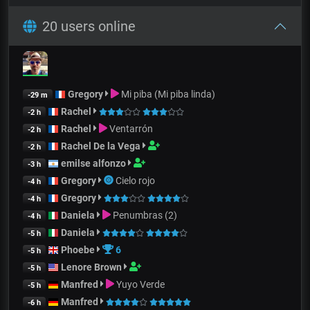
20 users online
Gregory
Mi piba (Mi piba linda)
-29 m
Rachel
-2 h
Rachel
Ventarrón
-2 h
Rachel De la Vega
-2 h
emilse alfonzo
-3 h
Gregory
Cielo rojo
-4 h
Gregory
-4 h
Daniela
Penumbras (2)
-4 h
Daniela
-5 h
Phoebe
6
-5 h
Lenore Brown
-5 h
Manfred
Yuyo Verde
-5 h
Manfred
-6 h