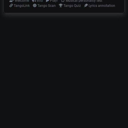
Welcome
Info
Play!
Musical personality test
TangoLink
Tango Scan
Tango Quiz
Lyrics annotation