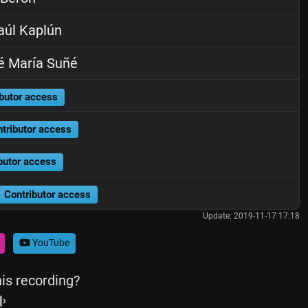
úl Kaplún
é María Suñé
butor access
tributor access
butor access
Contributor access
Update: 2019-11-17 17:18
YouTube
his recording?