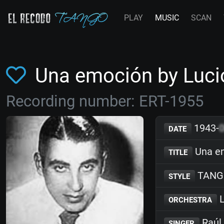
PLAY
MUSIC
SCAN
Una emoción by Luc
Recording number: ERT-1955
1943-
DATE
Una e
TITLE
TANG
STYLE
L
ORCHESTRA
Raúl
SINGER