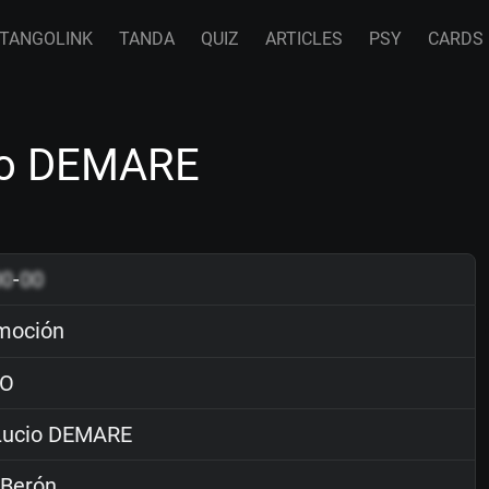
TANGOLINK
TANDA
QUIZ
ARTICLES
PSY
CARDS
io DEMARE
00
-
00
moción
O
ucio DEMARE
 Berón