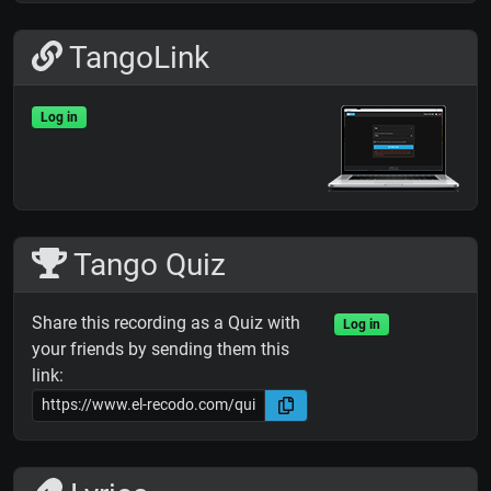
TangoLink
Log in
Tango Quiz
Share this recording as a Quiz with
Log in
your friends by sending them this
link: