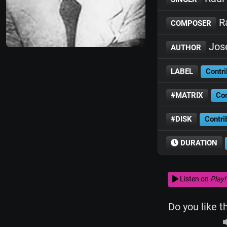
Ra
COMPOSER
Jos
AUTHOR
LABEL
Contri
#MATRIX
Con
#DISK
Contri
DURATION
Listen on
Play!
Do you like t