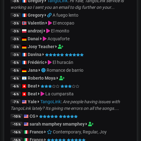
Gregory
TangoLink
:
Hi Yale, TangoLink service is
-3 h
working so I sent you an email to dig further on your...
Gregory
A fuego lento
-3 h
Valentin
El encopao
-3 h
andrzej
El monito
-3 h
Danai
Acquaforte
-3 h
Josy Teacher
-3 h
Davina
-3 h
Frédéric
El huracán
-5 h
Jana
Romance de barrio
-5 h
Roberto Moya
-6 h
Beat
-6 h
Beat
La cumparsita
-6 h
Yale
TangoLink
:
Are people having issues with
-7 h
TangoLink lately? Its giving me errors on all the songs....
CG
-10 h
sarah mamphey smamphey
-15 h
Franco
Contemporary, Regular, Joy
-16 h
Franco
-16 h