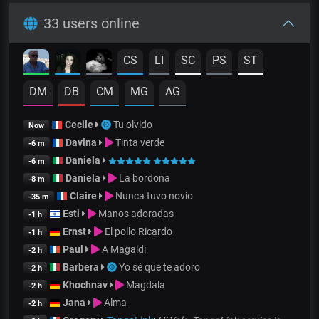
33 users online
CS
LI
SC
PS
ST
DM
DB
CM
MG
AG
Cecile
Tu olvido
Now
Davina
Tinta verde
-6 m
Daniela
-6 m
Daniela
La bordona
-8 m
Claire
Nunca tuvo novio
-35 m
Esti
Manos adoradas
-1 h
Ernst
El pollo Ricardo
-1 h
Paul
A Magaldi
-2 h
Barbera
Yo sé que te adoro
-2 h
Khochnav
Magdala
-2 h
Jana
Alma
-2 h