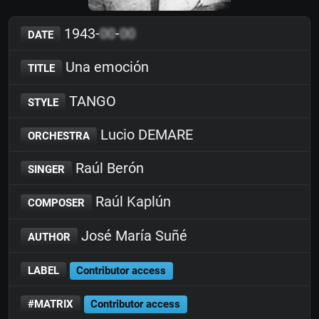
1943-
00
-
00
DATE
Una emoción
TITLE
TANGO
STYLE
Lucio DEMARE
ORCHESTRA
Raúl Berón
SINGER
Raúl Kaplún
COMPOSER
José María Suñé
AUTHOR
LABEL
Contributor access
#MATRIX
Contributor access