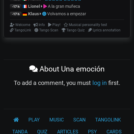
Lionel
A la gran muñeca
-17 h
Klaus
Volvamos a empezar
-17 h
Welcome
Info
Play!
Musical personality test
TangoLink
Tango Scan
Tango Quiz
Lyrics annotation
About Una emoción
To add a comment, you must
log in
first.
PLAY
MUSIC
SCAN
TANGOLINK
TANDA
QUIZ
ARTICLES
PSY
CARDS