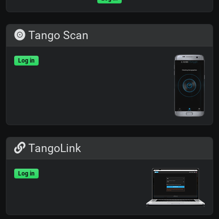
Tango Scan
Log in
TangoLink
Log in