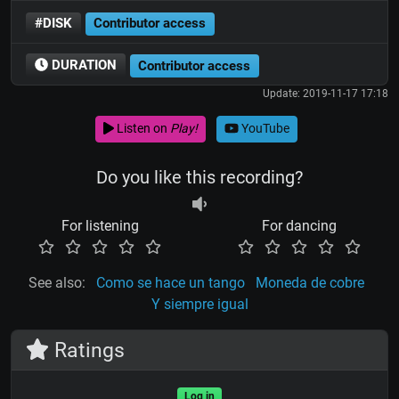
#DISK
Contributor access
DURATION
Contributor access
Update: 2019-11-17 17:18
Listen on
Play!
YouTube
Do you like this recording?
For listening
For dancing
See also:
Como se hace un tango
Moneda de cobre
Y siempre igual
Ratings
Log in