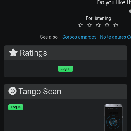
Do you like t
For listening
See also:
Sorbos amargos
No te apures C
Ratings
Log in
Tango Scan
Log in