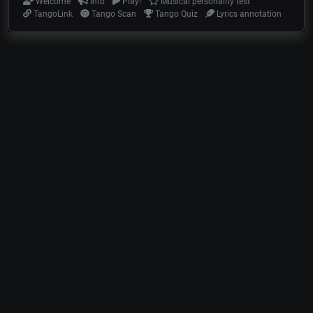
Welcome
Info
Play!
Musical personality test
TangoLink
Tango Scan
Tango Quiz
Lyrics annotation