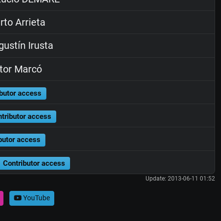
to Arrieta
ustín Irusta
tor Marcó
butor access
tributor access
butor access
Contributor access
Update: 2013-06-11 01:52
YouTube