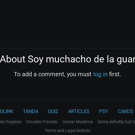
About Soy muchacho de la guar
To add a comment, you must
log in
first.
OLINK
TANDA
QUIZ
ARTICLES
PSY
CARDS
do Pugliese
Osvaldo Fresedo
Osmar Maderna
Some definitly lost 
Terms and Legal Notices