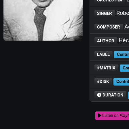
Rober
SINGER
Ag
COMPOSER
Héc
AUTHOR
LABEL
Contri
#MATRIX
Con
#DISK
Contri
DURATION
Listen on
Play!