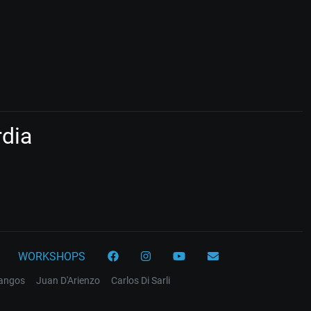
dia
WORKSHOPS
tangos
Juan D'Arienzo
Carlos Di Sarli