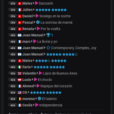
Malex
Danzarín
-2 h
Julien
-2 h
Daniel
Sosiego en la noche
-3 h
Pascal
La sonrisa de mamá
-3 h
Renata
Por la vuelta
-4 h
Juan Manuel
1
-4 h
marc
La lluvia y yo
-4 h
Juan Manuel
Contemporary, Complex, Joy
-4 h
Juan Manuel
-4 h
Malex
-4 h
ilaria
-4 h
Valentin
Lejos de Buenos Aires
-5 h
Lucie
El choclo
-5 h
Ahmed
Repique del corazón
-5 h
CG
-6 h
moreno
El talento
-6 h
Cecile
Independencia
-6 h