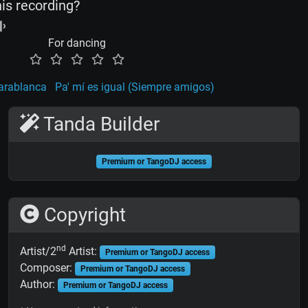
his recording?
For dancing
arablanca
Pa' mí es igual (Siempre amigos)
Tanda Builder
Premium or TangoDJ access
Copyright
nd
Artist/2
Artist:
Premium or TangoDJ access
Composer:
Premium or TangoDJ access
Author:
Premium or TangoDJ access