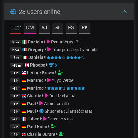
28 users online
DM
AJ
GE
PS
PK
Daniela
Penumbras (2)
Now
Gregory
Tranquilo viejo tranquilo
Now
Daniela
-6 m
Phoebe
6
-18 m
Lenore Brown
-1 h
Manfred
Yuyo Verde
-1 h
Manfred
-1 h
Charlie
Desde el alma
-1 h
Paul
Armenonville
-1 h
Paul
Shusheta (El aristócrata)
-2 h
Julien
Derecho viejo
-2 h
Paul Kuhn
-2 h
Charlie Durant
-2 h