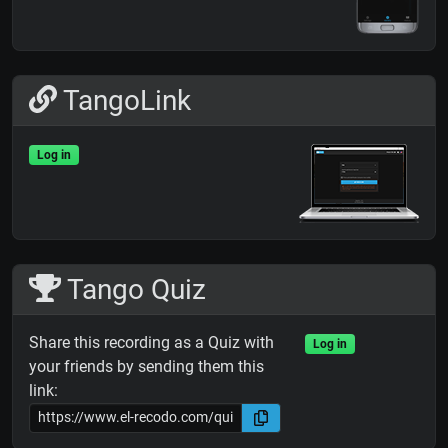
TangoLink
Log in
Tango Quiz
Share this recording as a Quiz with
Log in
your friends by sending them this
link: