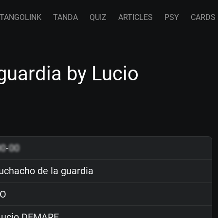
TANGOLINK
TANDA
QUIZ
ARTICLES
PSY
CARDS
uardia by Lucio
00
-
00
chacho de la guardia
O
ucio DEMARE