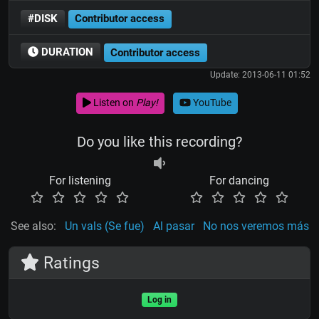
#DISK
Contributor access
DURATION
Contributor access
Update: 2013-06-11 01:52
Listen on
Play!
YouTube
Do you like this recording?
For listening
For dancing
See also:
Un vals (Se fue)
Al pasar
No nos veremos más
Ratings
Log in