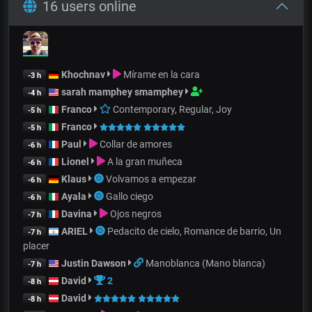
16 users online
Khochnav
Mírame en la cara
-3 h
sarah mamphey smamphey
-4 h
Franco
Contemporary, Regular, Joy
-5 h
Franco
-5 h
Paul
Collar de amores
-6 h
Lionel
A la gran muñeca
-6 h
Klaus
Volvamos a empezar
-6 h
Ayala
Gallo ciego
-6 h
Davina
Ojos negros
-7 h
ARIEL
Pedacito de cielo, Romance de barrio, Un
-7 h
placer
Justin Dawson
Manoblanca (Mano blanca)
-7 h
David
2
-8 h
David
-8 h