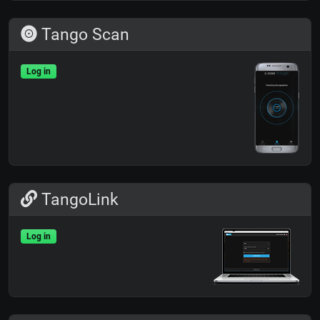
Tango Scan
Log in
TangoLink
Log in