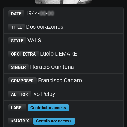
1944-
00
-
00
DATE
Dos corazones
TITLE
VALS
STYLE
Lucio DEMARE
ORCHESTRA
Horacio Quintana
SINGER
Francisco Canaro
COMPOSER
Ivo Pelay
AUTHOR
LABEL
Contributor access
#MATRIX
Contributor access