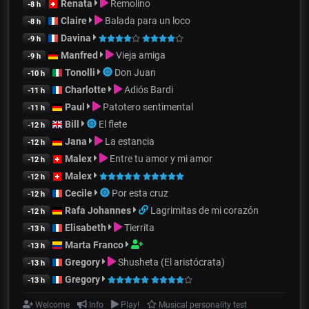
Renata
Remolino
-8 h
Claire
Balada para un loco
-8 h
Davina
-9 h
Manfred
Vieja amiga
-9 h
Tonolli
Don Juan
-10 h
Charlotte
Adiós Bardi
-11 h
Paul
Patotero sentimental
-11 h
Bill
El flete
-12 h
Jana
La estancia
-12 h
Malex
Entre tu amor y mi amor
-12 h
Malex
-12 h
Cecile
Por esta cruz
-12 h
Rafa Johannes
Lagrimitas de mi corazón
-12 h
Elisabeth
Tierrita
-13 h
Marta Franco
-13 h
Gregory
Shusheta (El aristócrata)
-13 h
Gregory
-13 h
Welcome
Info
Play!
Musical personality test