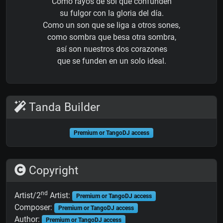
Como rayos de sol que confunden
su fulgor con la gloria del día.
Como un son que se liga a otros sones,
como sombra que besa otra sombra,
así son nuestros dos corazones
que se funden en un solo ideal.
Tanda Builder
Premium or TangoDJ access
Copyright
nd
Artist/2
Artist:
Premium or TangoDJ access
Composer:
Premium or TangoDJ access
Author:
Premium or TangoDJ access