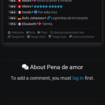
Malex
Entre tu amor y mi amor
-16 h
Malex
-16 h
Cecile
Por esta cruz
-16 h
Rafa Johannes
Lagrimitas de mi corazón
-16 h
Elisabeth
Tierrita
-17 h
Welcome
Info
Play!
Musical personality test
TangoLink
Tango Scan
Tango Quiz
Lyrics annotation
About Pena de amor
To add a comment, you must
log in
first.