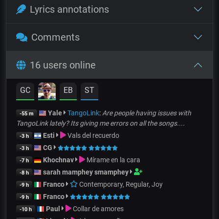
Lyrics annotations
Comments
16 users online
GC
EB
ST
Yale
TangoLink
:
Are people having issues with
-55 m
TangoLink lately? Its giving me errors on all the songs....
Esti
Vals del recuerdo
-3 h
CG
-3 h
Khochnav
Mírame en la cara
-7 h
sarah mamphey smamphey
-8 h
Franco
Contemporary, Regular, Joy
-9 h
Franco
-9 h
Paul
Collar de amores
-10 h