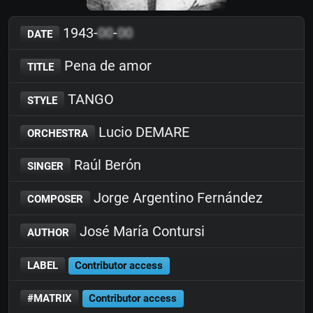
1943-
00
-
00
DATE
Pena de amor
TITLE
TANGO
STYLE
Lucio DEMARE
ORCHESTRA
Raúl Berón
SINGER
Jorge Argentino Fernández
COMPOSER
José María Contursi
AUTHOR
LABEL
Contributor access
#MATRIX
Contributor access