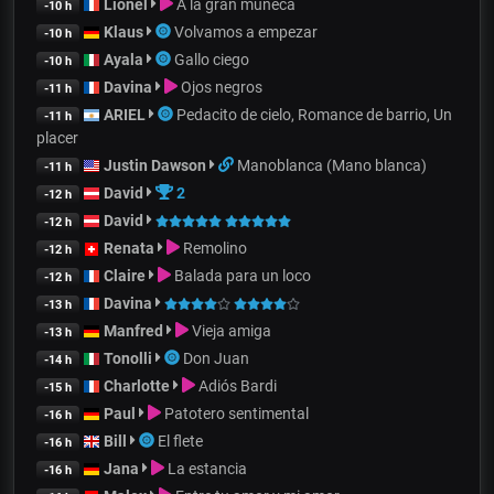
Lionel
A la gran muñeca
-10 h
Klaus
Volvamos a empezar
-10 h
Ayala
Gallo ciego
-10 h
Davina
Ojos negros
-11 h
ARIEL
Pedacito de cielo, Romance de barrio, Un
-11 h
placer
Justin Dawson
Manoblanca (Mano blanca)
-11 h
David
2
-12 h
David
-12 h
Renata
Remolino
-12 h
Claire
Balada para un loco
-12 h
Davina
-13 h
Manfred
Vieja amiga
-13 h
Tonolli
Don Juan
-14 h
Charlotte
Adiós Bardi
-15 h
Paul
Patotero sentimental
-16 h
Bill
El flete
-16 h
Jana
La estancia
-16 h