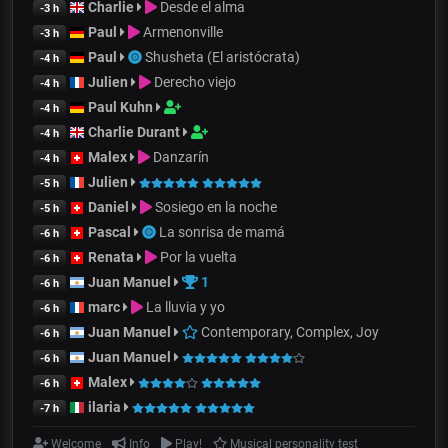
Charlie
Desde el alma
-3 h
Paul
Armenonville
-3 h
Paul
Shusheta (El aristócrata)
-4 h
Julien
Derecho viejo
-4 h
Paul Kuhn
-4 h
Charlie Durant
-4 h
Malex
Danzarín
-4 h
Julien
-5 h
Daniel
Sosiego en la noche
-5 h
Pascal
La sonrisa de mamá
-6 h
Renata
Por la vuelta
-6 h
Juan Manuel
1
-6 h
marc
La lluvia y yo
-6 h
Juan Manuel
Contemporary, Complex, Joy
-6 h
Juan Manuel
-6 h
Malex
-6 h
ilaria
-7 h
Welcome
Info
Play!
Musical personality test