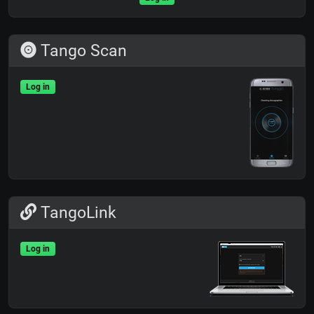
Tango Scan
Log in
TangoLink
Log in