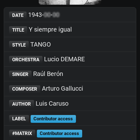
1943-
00
-
00
DATE
Y siempre igual
TITLE
TANGO
STYLE
Lucio DEMARE
ORCHESTRA
Raúl Berón
SINGER
Arturo Gallucci
COMPOSER
Luis Caruso
AUTHOR
LABEL
Contributor access
#MATRIX
Contributor access