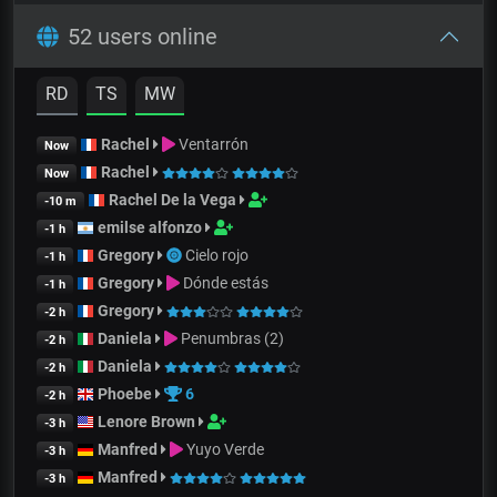
52 users online
RD
TS
MW
Rachel
Ventarrón
Now
Rachel
Now
Rachel De la Vega
-10 m
emilse alfonzo
-1 h
Gregory
Cielo rojo
-1 h
Gregory
Dónde estás
-1 h
Gregory
-2 h
Daniela
Penumbras (2)
-2 h
Daniela
-2 h
Phoebe
6
-2 h
Lenore Brown
-3 h
Manfred
Yuyo Verde
-3 h
Manfred
-3 h