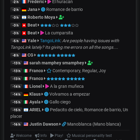
Frédéric
El huracán
-2 h
Jana
Romance de barrio
-2 h
Roberto Moya
-3 h
Beat
-3 h
Beat
La cumparsita
-3 h
Yale
TangoLink
:
Are people having issues with
-5 h
TangoLink lately? Its giving me errors on all the songs....
CG
-8 h
sarah mamphey smamphey
-13 h
Franco
Contemporary, Regular, Joy
-13 h
Franco
-13 h
Lionel
A la gran muñeca
-14 h
Klaus
Volvamos a empezar
-14 h
Ayala
Gallo ciego
-15 h
ARIEL
Pedacito de cielo, Romance de barrio, Un
-15 h
placer
Justin Dawson
Manoblanca (Mano blanca)
-16 h
Welcome
Info
Play!
Musical personality test