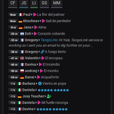
CF
JS
LI
GS
MM
Paul
La flor del palmar
Now
Khochnav
Salí de perdedor
Now
Jana
Alma
-8 m
Esti
Corazón cobarde
-25 m
Gregory
TangoLink
:
Hi Yale, TangoLink service is
-33 m
working so I sent you an email to dig further on your...
Gregory
A fuego lento
-38 m
Valentin
El encopao
-41 m
Davina
El Incendio
-46 m
andrzej
El monito
-50 m
Danai
Acquaforte
-54 m
Barbera
Viento en popa
-1 h
Daniela
-1 h
Josy Teacher
-1 h
Daniela
Mi fuelle rezonga
-1 h
Davina
-1 h