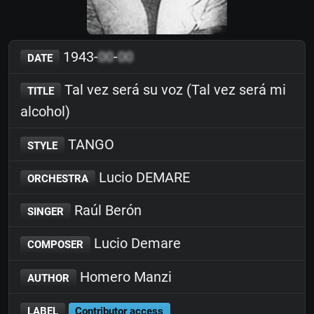
1943-
00
-
00
DATE
Tal vez será su voz (Tal vez será mi
TITLE
alcohol)
TANGO
STYLE
Lucio DEMARE
ORCHESTRA
Raúl Berón
SINGER
Lucio Demare
COMPOSER
Homero Manzi
AUTHOR
LABEL
Contributor access