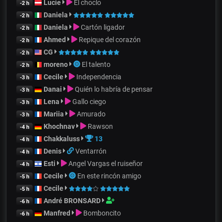
Lucie
El choclo
-2 h
Daniela
-2 h
Daniela
Cartón ligador
-2 h
Ahmed
Repique del corazón
-2 h
CG
-2 h
moreno
El talento
-2 h
Cecile
Independencia
-3 h
Danai
Quién lo habría de pensar
-3 h
Lena
Gallo ciego
-3 h
Mariia
Amurado
-3 h
Khochnav
Rawson
-4 h
Chakkaluss
13
-4 h
Denis
Ventarrón
-4 h
Esti
Angel Vargas el ruiseñor
-4 h
Cecile
En este rincón amigo
-5 h
Cecile
-5 h
André BRONSARD
-6 h
Manfred
Bomboncito
-6 h