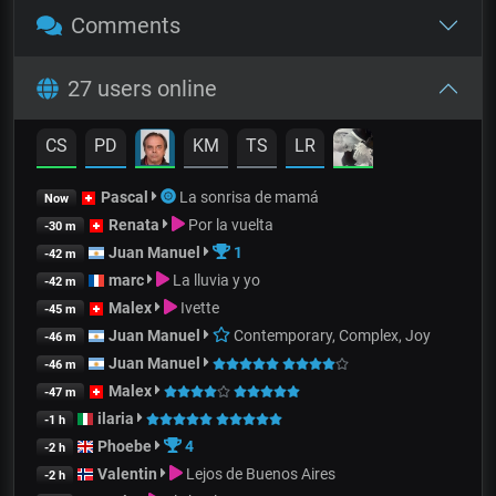
Comments
27 users online
CS
PD
KM
TS
LR
Pascal
La sonrisa de mamá
Now
Renata
Por la vuelta
-30 m
Juan Manuel
1
-42 m
marc
La lluvia y yo
-42 m
Malex
Ivette
-45 m
Juan Manuel
Contemporary, Complex, Joy
-46 m
Juan Manuel
-46 m
Malex
-47 m
ilaria
-1 h
Phoebe
4
-2 h
Valentin
Lejos de Buenos Aires
-2 h