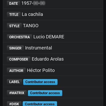
1957-
00
-
00
DATE
La cachila
TITLE
TANGO
STYLE
Lucio DEMARE
ORCHESTRA
Instrumental
SINGER
Eduardo Arolas
COMPOSER
Héctor Polito
AUTHOR
LABEL
Contributor access
#MATRIX
Contributor access
#DISK
Contributor access