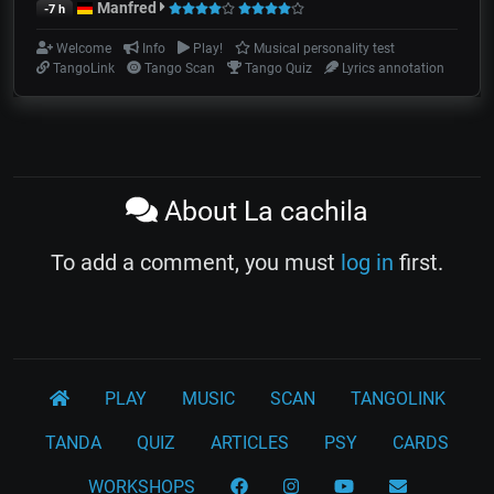
Manfred
-7 h
Welcome
Info
Play!
Musical personality test
TangoLink
Tango Scan
Tango Quiz
Lyrics annotation
About La cachila
To add a comment, you must
log in
first.
PLAY
MUSIC
SCAN
TANGOLINK
TANDA
QUIZ
ARTICLES
PSY
CARDS
WORKSHOPS