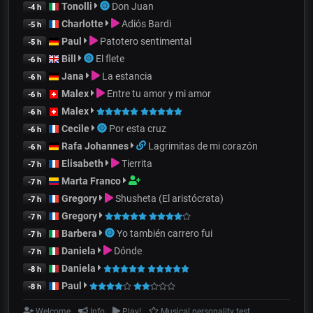
Tonolli
Don Juan
-4 h
Charlotte
Adiós Bardi
-5 h
Paul
Patotero sentimental
-5 h
Bill
El flete
-6 h
Jana
La estancia
-6 h
Malex
Entre tu amor y mi amor
-6 h
Malex
-6 h
Cecile
Por esta cruz
-6 h
Rafa Johannes
Lagrimitas de mi corazón
-6 h
Elisabeth
Tierrita
-7 h
Marta Franco
-7 h
Gregory
Shusheta (El aristócrata)
-7 h
Gregory
-7 h
Barbera
Yo también carrero fui
-7 h
Daniela
Dónde
-7 h
Daniela
-8 h
Paul
-8 h
Welcome
Info
Play!
Musical personality test