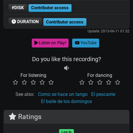
#DISK
Contributor access
DURATION
Contributor access
Update: 2013-06-11 01:52
Listen on
Play!
YouTube
Do you like this recording?
For listening
For dancing
See also:
Como se hace un tango
El pescante
El baile de los domingos
Ratings
Log in