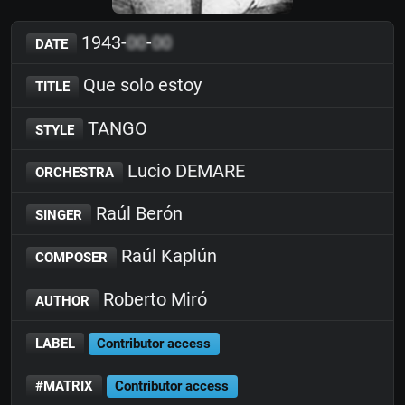
1943-
00
-
00
DATE
Que solo estoy
TITLE
TANGO
STYLE
Lucio DEMARE
ORCHESTRA
Raúl Berón
SINGER
Raúl Kaplún
COMPOSER
Roberto Miró
AUTHOR
LABEL
Contributor access
#MATRIX
Contributor access