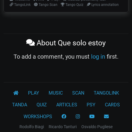
TangoLink
Tango Scan
Tango Quiz
Lyrics annotation
About Que solo estoy
To add a comment, you must
log in
first.
PLAY
MUSIC
SCAN
TANGOLINK
TANDA
QUIZ
ARTICLES
PSY
CARDS
WORKSHOPS
Rodolfo Biagi
Ricardo Tanturi
Osvaldo Pugliese