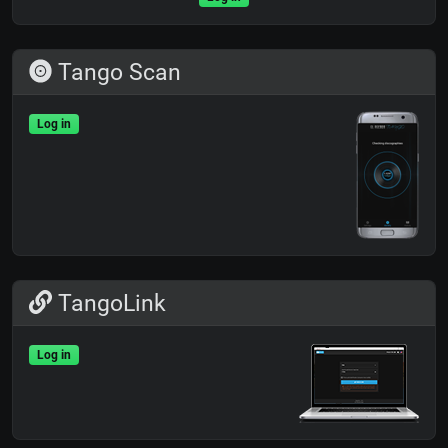
Tango Scan
Log in
TangoLink
Log in