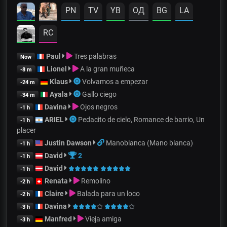
PN
TV
YB
OД
BG
LA
RC
Paul
Tres palabras
Now
Lionel
A la gran muñeca
-8 m
Klaus
Volvamos a empezar
-24 m
Ayala
Gallo ciego
-34 m
Davina
Ojos negros
-1 h
ARIEL
Pedacito de cielo, Romance de barrio, Un
-1 h
placer
Justin Dawson
Manoblanca (Mano blanca)
-1 h
David
2
-1 h
David
-1 h
Renata
Remolino
-2 h
Claire
Balada para un loco
-2 h
Davina
-3 h
Manfred
Vieja amiga
-3 h