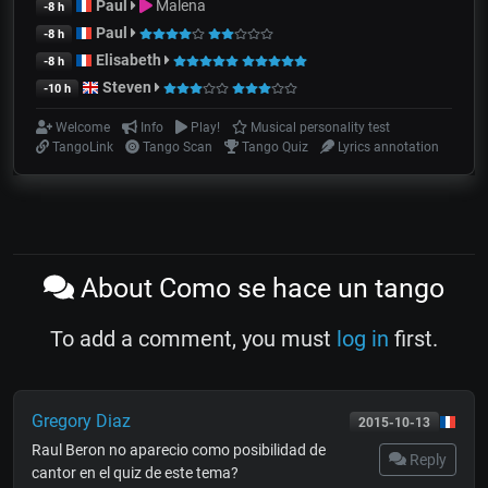
Paul
Malena
-8 h
Paul
-8 h
Elisabeth
-8 h
Steven
-10 h
Welcome
Info
Play!
Musical personality test
TangoLink
Tango Scan
Tango Quiz
Lyrics annotation
About Como se hace un tango
To add a comment, you must
log in
first.
Gregory Diaz
2015-10-13
Raul Beron no aparecio como posibilidad de
Reply
cantor en el quiz de este tema?