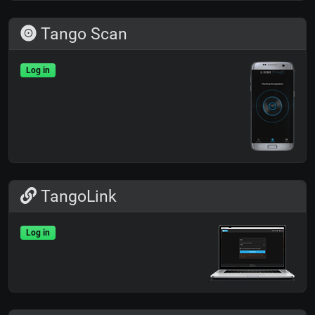
Tango Scan
Log in
TangoLink
Log in