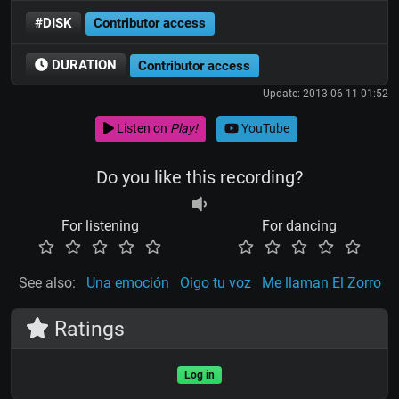
#DISK
Contributor access
DURATION
Contributor access
Update: 2013-06-11 01:52
Listen on
Play!
YouTube
Do you like this recording?
For listening
For dancing
See also:
Una emoción
Oigo tu voz
Me llaman El Zorro
Ratings
Log in