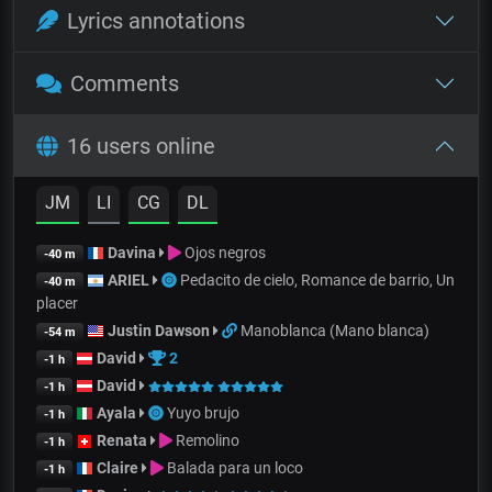
Lyrics annotations
Comments
16 users online
JM
LI
CG
DL
Davina
Ojos negros
-40 m
ARIEL
Pedacito de cielo, Romance de barrio, Un
-40 m
placer
Justin Dawson
Manoblanca (Mano blanca)
-54 m
David
2
-1 h
David
-1 h
Ayala
Yuyo brujo
-1 h
Renata
Remolino
-1 h
Claire
Balada para un loco
-1 h