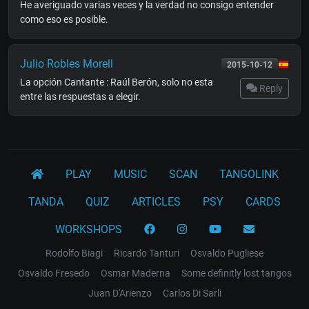
He averiguado varias veces y la verdad no consigo entender
como eso es posible.
Julio Robles Morell
2015-10-12
La opción Cantante : Raúl Berón, solo no esta
Reply
entre las respuestas a elegir.
PLAY
MUSIC
SCAN
TANGOLINK
TANDA
QUIZ
ARTICLES
PSY
CARDS
WORKSHOPS
Rodolfo Biagi
Ricardo Tanturi
Osvaldo Pugliese
Osvaldo Fresedo
Osmar Maderna
Some definitly lost tangos
Juan D'Arienzo
Carlos Di Sarli