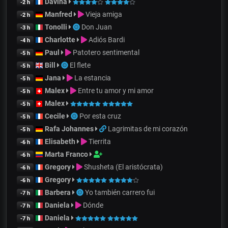
Davina
-2 h
Manfred
Vieja amiga
-2 h
Tonolli
Don Juan
-3 h
Charlotte
Adiós Bardi
-4 h
Paul
Patotero sentimental
-5 h
Bill
El flete
-5 h
Jana
La estancia
-5 h
Malex
Entre tu amor y mi amor
-5 h
Malex
-5 h
Cecile
Por esta cruz
-5 h
Rafa Johannes
Lagrimitas de mi corazón
-5 h
Elisabeth
Tierrita
-6 h
Marta Franco
-6 h
Gregory
Shusheta (El aristócrata)
-6 h
Gregory
-6 h
Barbera
Yo también carrero fui
-7 h
Daniela
Dónde
-7 h
Daniela
-7 h