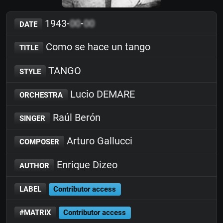
1943-
00
-
00
DATE
Como se hace un tango
TITLE
TANGO
STYLE
Lucio DEMARE
ORCHESTRA
Raúl Berón
SINGER
Arturo Gallucci
COMPOSER
Enrique Dizeo
AUTHOR
LABEL
Contributor access
#MATRIX
Contributor access