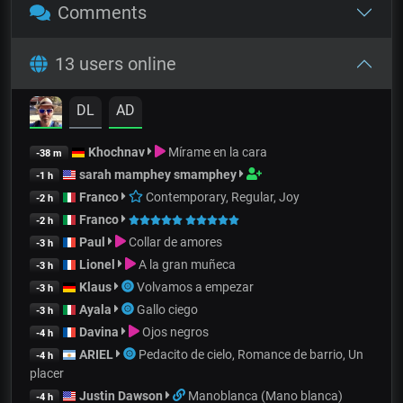
Comments
13 users online
DL
AD
Khochnav
Mírame en la cara
-38 m
sarah mamphey smamphey
-1 h
Franco
Contemporary, Regular, Joy
-2 h
Franco
-2 h
Paul
Collar de amores
-3 h
Lionel
A la gran muñeca
-3 h
Klaus
Volvamos a empezar
-3 h
Ayala
Gallo ciego
-3 h
Davina
Ojos negros
-4 h
ARIEL
Pedacito de cielo, Romance de barrio, Un
-4 h
placer
Justin Dawson
Manoblanca (Mano blanca)
-4 h