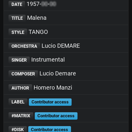
1957-
00
-
00
DATE
Malena
TITLE
TANGO
STYLE
Lucio DEMARE
ORCHESTRA
Instrumental
SINGER
Lucio Demare
COMPOSER
Homero Manzi
AUTHOR
LABEL
Contributor access
#MATRIX
Contributor access
#DISK
Contributor access