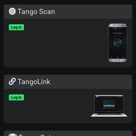
Tango Scan
Log in
TangoLink
Log in