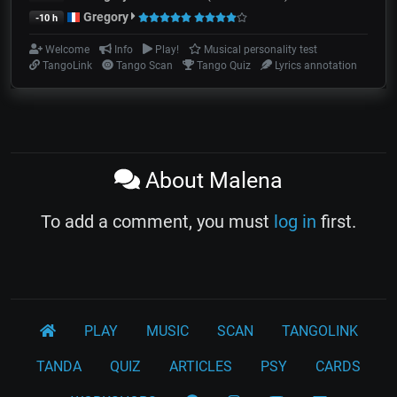
Gregory
-10 h
Welcome
Info
Play!
Musical personality test
TangoLink
Tango Scan
Tango Quiz
Lyrics annotation
About Malena
To add a comment, you must
log in
first.
PLAY
MUSIC
SCAN
TANGOLINK
TANDA
QUIZ
ARTICLES
PSY
CARDS