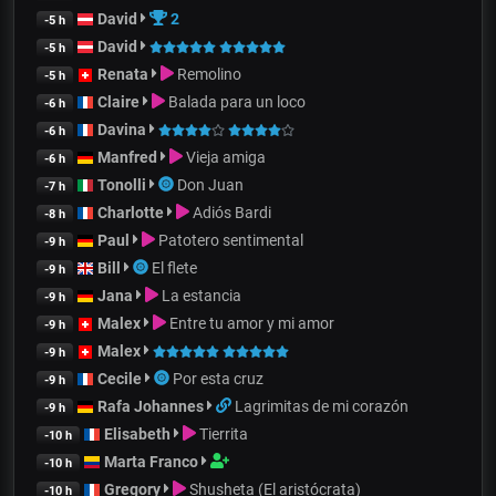
David
2
-5 h
David
-5 h
Renata
Remolino
-5 h
Claire
Balada para un loco
-6 h
Davina
-6 h
Manfred
Vieja amiga
-6 h
Tonolli
Don Juan
-7 h
Charlotte
Adiós Bardi
-8 h
Paul
Patotero sentimental
-9 h
Bill
El flete
-9 h
Jana
La estancia
-9 h
Malex
Entre tu amor y mi amor
-9 h
Malex
-9 h
Cecile
Por esta cruz
-9 h
Rafa Johannes
Lagrimitas de mi corazón
-9 h
Elisabeth
Tierrita
-10 h
Marta Franco
-10 h
Gregory
Shusheta (El aristócrata)
-10 h