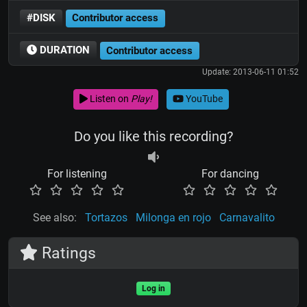
#DISK
Contributor access
DURATION
Contributor access
Update: 2013-06-11 01:52
Listen on
Play!
YouTube
Do you like this recording?
For listening
For dancing
See also:
Tortazos
Milonga en rojo
Carnavalito
Ratings
Log in