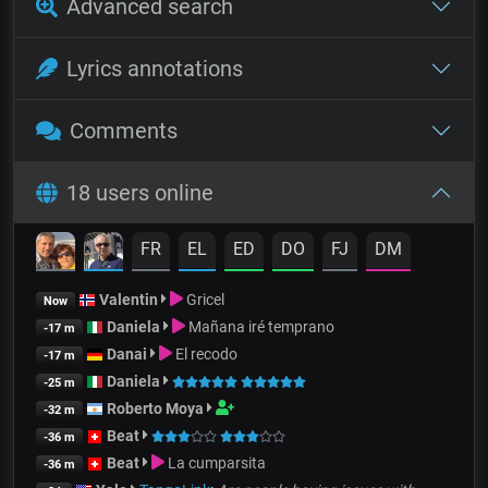
Advanced search
Lyrics annotations
Comments
18 users online
FR
EL
ED
DO
FJ
DM
Valentin
Gricel
Now
Daniela
Mañana iré temprano
-17 m
Danai
El recodo
-17 m
Daniela
-25 m
Roberto Moya
-32 m
Beat
-36 m
Beat
La cumparsita
-36 m