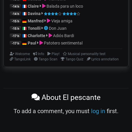
Claire
Balada para un loco
-14 h
Davina
-14 h
Manfred
Vieja amiga
-15 h
Tonolli
Don Juan
-15 h
Charlotte
Adiós Bardi
-17 h
Paul
Patotero sentimental
-17 h
Welcome
Info
Play!
Musical personality test
TangoLink
Tango Scan
Tango Quiz
Lyrics annotation
About El pescante
To add a comment, you must
log in
first.