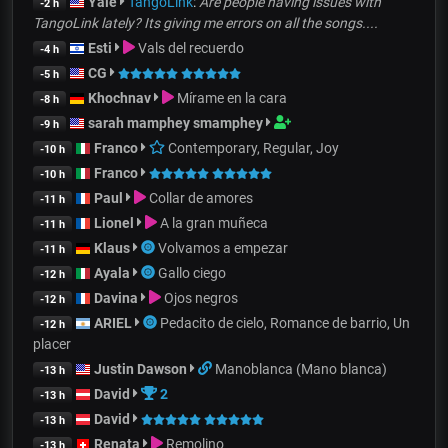
Yale
TangoLink
:
Are people having issues with
-2 h
TangoLink lately? Its giving me errors on all the songs....
Esti
Vals del recuerdo
-4 h
CG
-5 h
Khochnav
Mírame en la cara
-8 h
sarah mamphey smamphey
-9 h
Franco
Contemporary, Regular, Joy
-10 h
Franco
-10 h
Paul
Collar de amores
-11 h
Lionel
A la gran muñeca
-11 h
Klaus
Volvamos a empezar
-11 h
Ayala
Gallo ciego
-12 h
Davina
Ojos negros
-12 h
ARIEL
Pedacito de cielo, Romance de barrio, Un
-12 h
placer
Justin Dawson
Manoblanca (Mano blanca)
-13 h
David
2
-13 h
David
-13 h
Renata
Remolino
-13 h