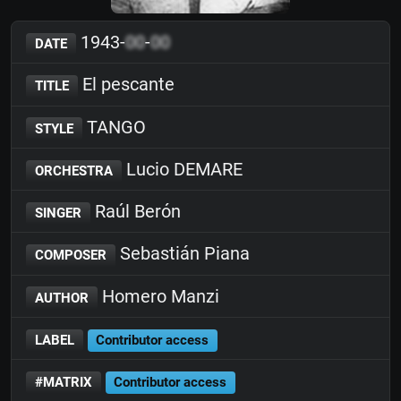
1943-
00
-
00
DATE
El pescante
TITLE
TANGO
STYLE
Lucio DEMARE
ORCHESTRA
Raúl Berón
SINGER
Sebastián Piana
COMPOSER
Homero Manzi
AUTHOR
LABEL
Contributor access
#MATRIX
Contributor access