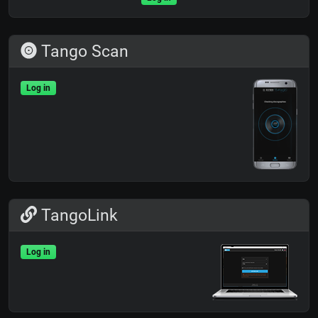
Tango Scan
Log in
TangoLink
Log in