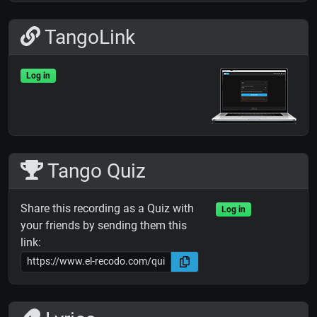
TangoLink
Log in
Tango Quiz
Share this recording as a Quiz with
Log in
your friends by sending them this
link: