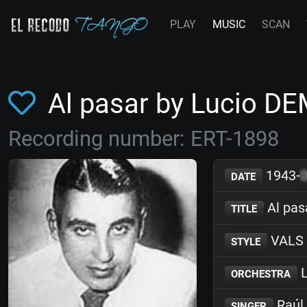
PLAY
MUSIC
SCAN
Al pasar by Lucio D
Recording number: ERT-1898
1943-
DATE
Al pas
TITLE
VALS
STYLE
L
ORCHESTRA
Raúl
SINGER