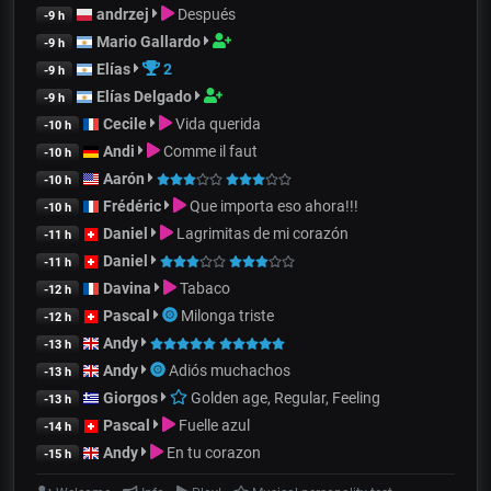
andrzej
Después
-9 h
Mario Gallardo
-9 h
Elías
2
-9 h
Elías Delgado
-9 h
Cecile
Vida querida
-10 h
Andi
Comme il faut
-10 h
Aarón
-10 h
Frédéric
Que importa eso ahora!!!
-10 h
Daniel
Lagrimitas de mi corazón
-11 h
Daniel
-11 h
Davina
Tabaco
-12 h
Pascal
Milonga triste
-12 h
Andy
-13 h
Andy
Adiós muchachos
-13 h
Giorgos
Golden age, Regular, Feeling
-13 h
Pascal
Fuelle azul
-14 h
Andy
En tu corazon
-15 h