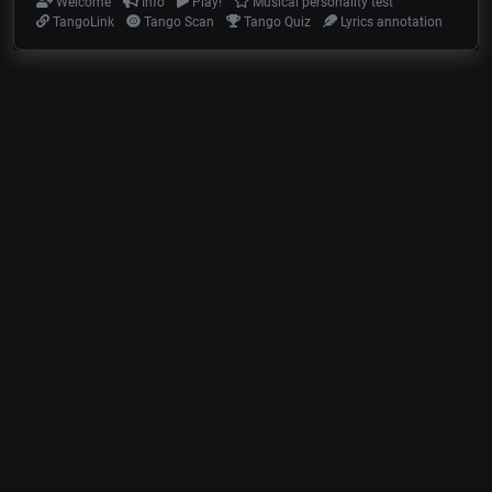
Welcome
Info
Play!
Musical personality test
TangoLink
Tango Scan
Tango Quiz
Lyrics annotation