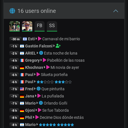
16 users online
FB
SS
Esti
Carnaval de mi barrio
-30 m
Gastón Falconi
-1 h
ARIEL
Esta noche de luna
-2 h
Gregory
Pabellón de las rosas
-4 h
Khochnav
Mi novia de ayer
-5 h
Paul
Silueta porteña
-6 h
Paul
-6 h
Fred
Que pinturita
-7 h
Jana
La puñalada
-7 h
Mario
Orlando Goñi
-7 h
Gjoni
Se fue Taborda
-8 h
Phil
Decime Dios dónde estás
-8 h
Mario
-8 h