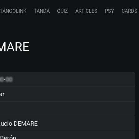
TANGOLINK
TANDA
QUIZ
ARTICLES
PSY
CARDS
EMARE
00
-
00
ar
ucio DEMARE
 Berón