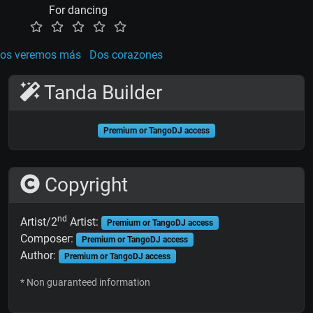
For dancing
nos veremos más
Dos corazones
Tanda Builder
Premium or TangoDJ access
Copyright
nd
Artist/2
Artist:
Premium or TangoDJ access
Composer:
Premium or TangoDJ access
Author:
Premium or TangoDJ access
* Non guaranteed information