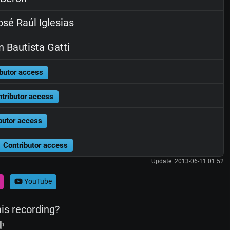
sé Raúl Iglesias
 Bautista Gatti
butor access
tributor access
butor access
Contributor access
Update: 2013-06-11 01:52
YouTube
his recording?