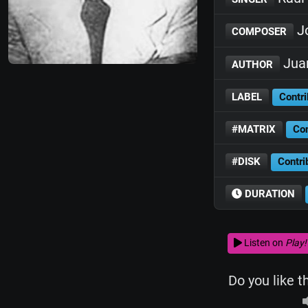
Jo
COMPOSER
Juan
AUTHOR
LABEL
Contri
#MATRIX
Con
#DISK
Contri
DURATION
Listen on
Play!
Do you like t