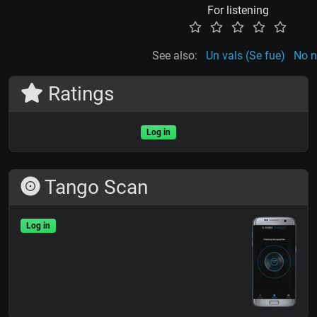
For listening
See also:
Un vals (Se fue)
No 
Ratings
Log in
Tango Scan
Log in