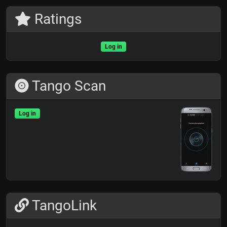
Ratings
Log in
Tango Scan
Log in
TangoLink