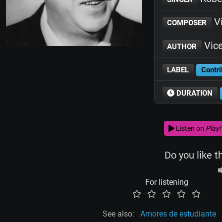
Vi
COMPOSER
Vice
AUTHOR
LABEL
Contri
DURATION
Listen on
Play!
Do you like t
For listening
See also:
Amores de estudiante