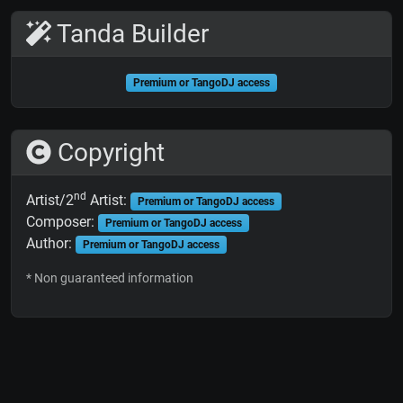
Tanda Builder
Premium or TangoDJ access
Copyright
nd
Artist/2
Artist:
Premium or TangoDJ access
Composer:
Premium or TangoDJ access
Author:
Premium or TangoDJ access
* Non guaranteed information