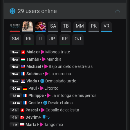
29 users online
SA
TB
MM
PK
VR
SM
RR
LI
JP
KP
OД
Malex
Milonga triste
Now
Tamás
Mandria
Now
Michael
Bajo un cielo de estrellas
Now
Soleïma
La morocha
Now
Vlada
Demasiado tarde
Now
Paul
El torito
-30 m
Philippe
La milonga de mis perros
-33 m
Cecile
Desde el alma
-41 m
Pascal
Caballo de calesita
-1 h
Devrim
5
-1 h
Marta
Tango mio
-1 h