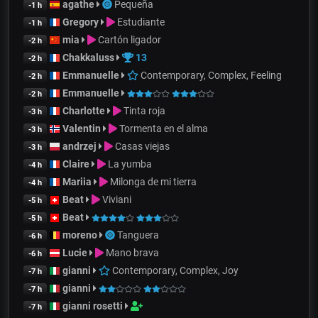
agathe
Pequeña
-1 h
Gregory
Estudiante
-1 h
mia
Cartón ligador
-2 h
Chakkaluss
13
-2 h
Emmanuelle
Contemporary, Complex, Feeling
-2 h
Emmanuelle
-2 h
Charlotte
Tinta roja
-3 h
Valentin
Tormenta en el alma
-3 h
andrzej
Casas viejas
-3 h
Claire
La yumba
-4 h
Mariia
Milonga de mi tierra
-4 h
Beat
Viviani
-5 h
Beat
-5 h
moreno
Tanguera
-6 h
Lucie
Mano brava
-6 h
gianni
Contemporary, Complex, Joy
-7 h
gianni
-7 h
gianni rosetti
-7 h