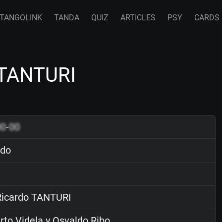
TANGOLINK
TANDA
QUIZ
ARTICLES
PSY
CARDS
 TANTURI
00
-
00
ido
icardo TANTURI
to Videla y Osvaldo Ribo