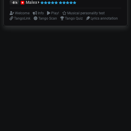
Malex
-8 h
Welcome
Info
Play!
Musical personality test
TangoLink
Tango Scan
Tango Quiz
Lyrics annotation