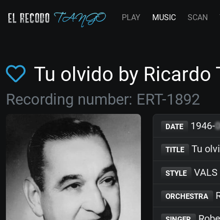
PLAY
MUSIC
SCAN
Tu olvido by Ricardo
Recording number: ERT-1892
1946-
DATE
Tu olv
TITLE
VALS
STYLE
R
ORCHESTRA
Rober
SINGER