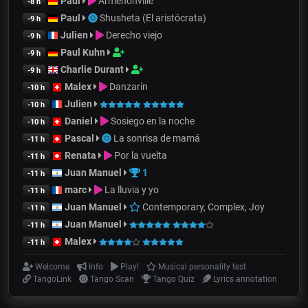
Paul
Armenonville
-8 h
Paul
Shusheta (El aristócrata)
-9 h
Julien
Derecho viejo
-9 h
Paul Kuhn
-9 h
Charlie Durant
-9 h
Malex
Danzarín
-10 h
Julien
-10 h
Daniel
Sosiego en la noche
-10 h
Pascal
La sonrisa de mamá
-11 h
Renata
Por la vuelta
-11 h
Juan Manuel
1
-11 h
marc
La lluvia y yo
-11 h
Juan Manuel
Contemporary, Complex, Joy
-11 h
Juan Manuel
-11 h
Malex
-11 h
Welcome
Info
Play!
Musical personality test
TangoLink
Tango Scan
Tango Quiz
Lyrics annotation