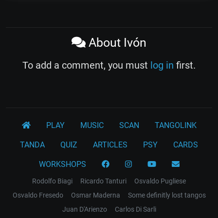
About Ivón
To add a comment, you must
log in
first.
PLAY
MUSIC
SCAN
TANGOLINK
TANDA
QUIZ
ARTICLES
PSY
CARDS
WORKSHOPS
Rodolfo Biagi
Ricardo Tanturi
Osvaldo Pugliese
Osvaldo Fresedo
Osmar Maderna
Some definitly lost tangos
Juan D'Arienzo
Carlos Di Sarli