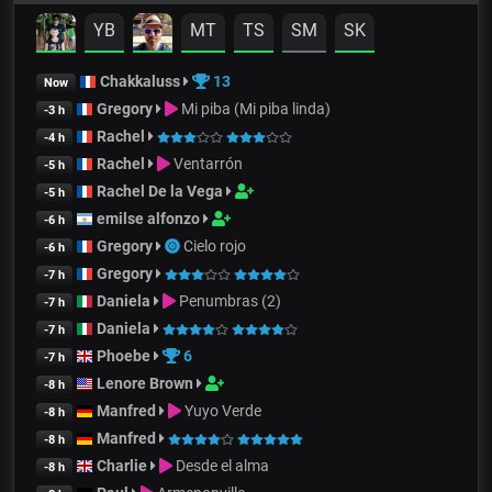
YB
MT
TS
SM
SK
Chakkaluss
13
Now
Gregory
Mi piba (Mi piba linda)
-3 h
Rachel
-4 h
Rachel
Ventarrón
-5 h
Rachel De la Vega
-5 h
emilse alfonzo
-6 h
Gregory
Cielo rojo
-6 h
Gregory
-7 h
Daniela
Penumbras (2)
-7 h
Daniela
-7 h
Phoebe
6
-7 h
Lenore Brown
-8 h
Manfred
Yuyo Verde
-8 h
Manfred
-8 h
Charlie
Desde el alma
-8 h