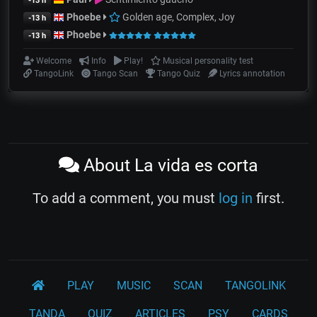
-13 h
Phoebe
Golden age, Complex, Joy
-13 h
Phoebe
-13 h
Welcome
Info
Play!
Musical personality test
TangoLink
Tango Scan
Tango Quiz
Lyrics annotation
About La vida es corta
To add a comment, you must
log in
first.
PLAY
MUSIC
SCAN
TANGOLINK
TANDA
QUIZ
ARTICLES
PSY
CARDS