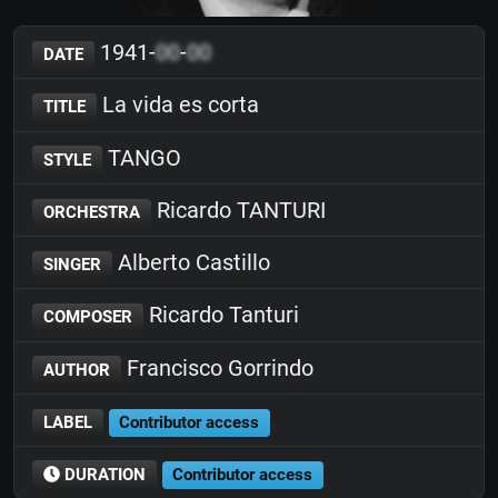
1941-
00
-
00
DATE
La vida es corta
TITLE
TANGO
STYLE
Ricardo TANTURI
ORCHESTRA
Alberto Castillo
SINGER
Ricardo Tanturi
COMPOSER
Francisco Gorrindo
AUTHOR
LABEL
Contributor access
DURATION
Contributor access