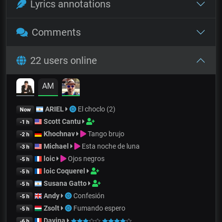
Lyrics annotations
Comments
22 users online
AM
ARIEL
El choclo (2)
Now
Scott Cantu
-1 h
Khochnav
Tango brujo
-2 h
Michael
Esta noche de luna
-3 h
loic
Ojos negros
-5 h
loic Coquerel
-5 h
Susana Gatto
-5 h
Andy
Confesión
-5 h
Zsolt
Fumando espero
-5 h
Davina
-6 h