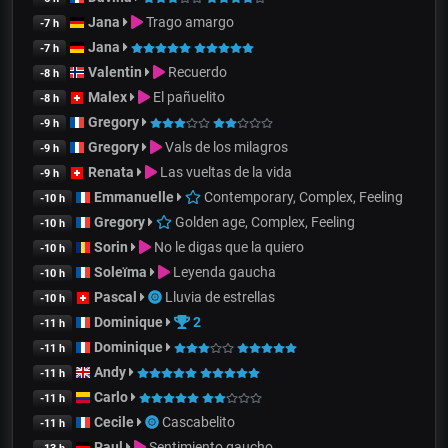
Jana
Trago amargo
-7 h
Jana
-7 h
Valentin
Recuerdo
-8 h
Malex
El pañuelito
-8 h
Gregory
-9 h
Gregory
Vals de los milagros
-9 h
Renata
Las vueltas de la vida
-9 h
Emmanuelle
Contemporary, Complex, Feeling
-10 h
Gregory
Golden age, Complex, Feeling
-10 h
Sorin
No le digas que la quiero
-10 h
Soleïma
Leyenda gaucha
-10 h
Pascal
Lluvia de estrellas
-10 h
Dominique
2
-11 h
Dominique
-11 h
Andy
-11 h
Carlo
-11 h
Cecile
Cascabelito
-11 h
Paul
Sentimiento gaucho