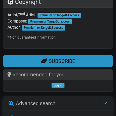
Copyright
nd
Artist/2
Artist:
Premium or TangoDJ access
Composer:
Premium or TangoDJ access
Author:
Premium or TangoDJ access
* Non guaranteed information
SUBSCRIBE
Recommended for you
Log in
Advanced search