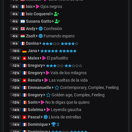
loic
Ojos negros
-8 h
loic Coquerel
-9 h
Susana Gatto
-9 h
Andy
Confesión
-9 h
Zsolt
Fumando espero
-9 h
Davina
-9 h
Jana
-10 h
Malex
El pañuelito
-11 h
Gregory
-12 h
Gregory
Vals de los milagros
-12 h
Renata
Las vueltas de la vida
-13 h
Emmanuelle
Contemporary, Complex, Feeling
-13 h
Gregory
Golden age, Complex, Feeling
-13 h
Sorin
No le digas que la quiero
-13 h
Soleïma
Leyenda gaucha
-14 h
Pascal
Lluvia de estrellas
-14 h
Dominique
2
-14 h
Dominique