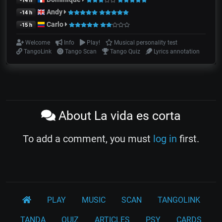
-14 h
Andy
-14 h
Carlo
-15 h
Welcome
Info
Play!
Musical personality test
TangoLink
Tango Scan
Tango Quiz
Lyrics annotation
About La vida es corta
To add a comment, you must
log in
first.
PLAY
MUSIC
SCAN
TANGOLINK
TANDA
QUIZ
ARTICLES
PSY
CARDS