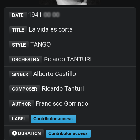
1941-
00
-
00
DATE
La vida es corta
TITLE
TANGO
STYLE
Ricardo TANTURI
ORCHESTRA
Alberto Castillo
SINGER
Ricardo Tanturi
COMPOSER
Francisco Gorrindo
AUTHOR
LABEL
Contributor access
DURATION
Contributor access