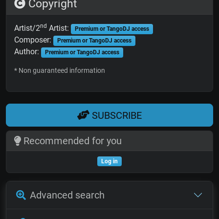
Copyright
nd
Artist/2
Artist:
Premium or TangoDJ access
Composer:
Premium or TangoDJ access
Author:
Premium or TangoDJ access
* Non guaranteed information
SUBSCRIBE
Recommended for you
Log in
Advanced search