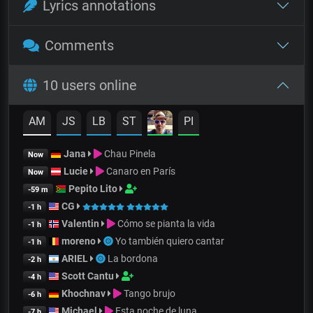
Lyrics annotations
Comments
10 users online
AM
JS
LB
ST
PI
Jana
Chau Pinela
Now
Lucie
Canaro en París
Now
Pepito Lito
-59 m
CG
-1 h
Valentin
Cómo se pianta la vida
-1 h
moreno
Yo también quiero cantar
-1 h
ARIEL
La bordona
-2 h
Scott Cantu
-4 h
Khochnav
Tango brujo
-6 h
Michael
Esta noche de luna
-7 h