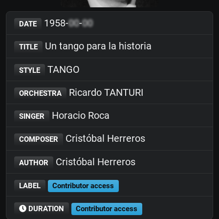
1958-
00
-
00
DATE
Un tango para la historia
TITLE
TANGO
STYLE
Ricardo TANTURI
ORCHESTRA
Horacio Roca
SINGER
Cristóbal Herreros
COMPOSER
Cristóbal Herreros
AUTHOR
LABEL
Contributor access
DURATION
Contributor access