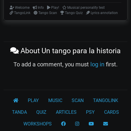
Welcome
Info
Play!
Musical personality test
TangoLink
Tango Scan
Tango Quiz
Lyrics annotation
About Un tango para la historia
To add a comment, you must
log in
first.
PLAY
MUSIC
SCAN
TANGOLINK
TANDA
QUIZ
ARTICLES
PSY
CARDS
WORKSHOPS