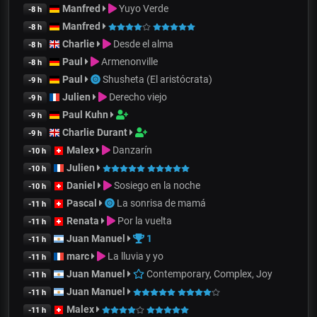
Manfred
Yuyo Verde
-8 h
Manfred
-8 h
Charlie
Desde el alma
-8 h
Paul
Armenonville
-8 h
Paul
Shusheta (El aristócrata)
-9 h
Julien
Derecho viejo
-9 h
Paul Kuhn
-9 h
Charlie Durant
-9 h
Malex
Danzarín
-10 h
Julien
-10 h
Daniel
Sosiego en la noche
-10 h
Pascal
La sonrisa de mamá
-11 h
Renata
Por la vuelta
-11 h
Juan Manuel
1
-11 h
marc
La lluvia y yo
-11 h
Juan Manuel
Contemporary, Complex, Joy
-11 h
Juan Manuel
-11 h
Malex
-11 h