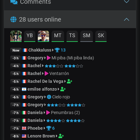
Comments
28 users online
YB
MT
TS
SM
SK
Chakkaluss
13
Now
Gregory
Mi piba (Mi piba linda)
-3 h
Rachel
-4 h
Rachel
Ventarrón
-5 h
Rachel De la Vega
-5 h
emilse alfonzo
-6 h
Gregory
Cielo rojo
-6 h
Gregory
-7 h
Daniela
Penumbras (2)
-7 h
Daniela
-7 h
Phoebe
6
-7 h
Lenore Brown
-8 h