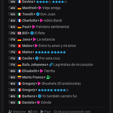
Davina
-4 h
Manfred
Vieja amiga
-4 h
Tonolli
Don Juan
-5 h
Charlotte
Adiós Bardi
-6 h
Paul
Patotero sentimental
-6 h
Bill
El flete
-7 h
Jana
La estancia
-7 h
Malex
Entre tu amor y mi amor
-7 h
Malex
-7 h
Cecile
Por esta cruz
-7 h
Rafa Johannes
Lagrimitas de mi corazón
-7 h
Elisabeth
Tierrita
-8 h
Marta Franco
-8 h
Gregory
Shusheta (El aristócrata)
-8 h
Gregory
-8 h
Barbera
Yo también carrero fui
-8 h
Daniela
Dónde
-8 h
Welcome
Info
Play!
Musical personality test