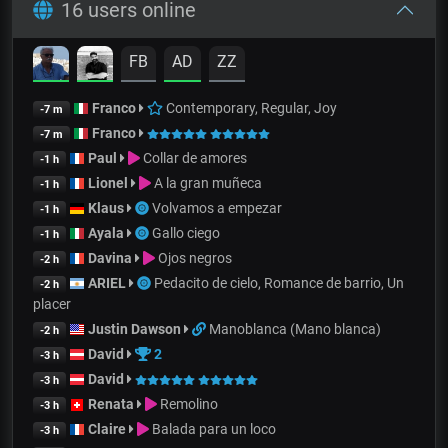
16 users online
FB
AD
ZZ
Franco
Contemporary, Regular, Joy
-7 m
Franco
-7 m
Paul
Collar de amores
-1 h
Lionel
A la gran muñeca
-1 h
Klaus
Volvamos a empezar
-1 h
Ayala
Gallo ciego
-1 h
Davina
Ojos negros
-2 h
ARIEL
Pedacito de cielo, Romance de barrio, Un
-2 h
placer
Justin Dawson
Manoblanca (Mano blanca)
-2 h
David
2
-3 h
David
-3 h
Renata
Remolino
-3 h
Claire
Balada para un loco
-3 h