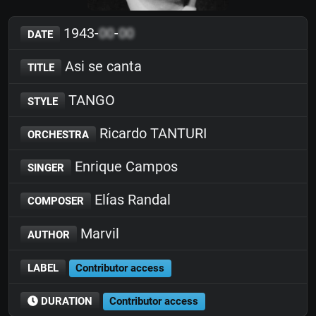
1943-
00
-
00
DATE
Asi se canta
TITLE
TANGO
STYLE
Ricardo TANTURI
ORCHESTRA
Enrique Campos
SINGER
Elías Randal
COMPOSER
Marvil
AUTHOR
LABEL
Contributor access
DURATION
Contributor access