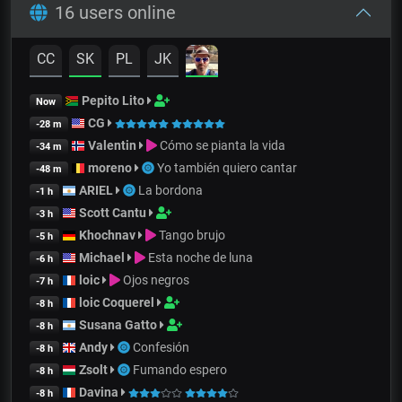
16 users online
CC
SK
PL
JK
Pepito Lito
Now
CG
-28 m
Valentin
Cómo se pianta la vida
-34 m
moreno
Yo también quiero cantar
-48 m
ARIEL
La bordona
-1 h
Scott Cantu
-3 h
Khochnav
Tango brujo
-5 h
Michael
Esta noche de luna
-6 h
loic
Ojos negros
-7 h
loic Coquerel
-8 h
Susana Gatto
-8 h
Andy
Confesión
-8 h
Zsolt
Fumando espero
-8 h
Davina
-8 h