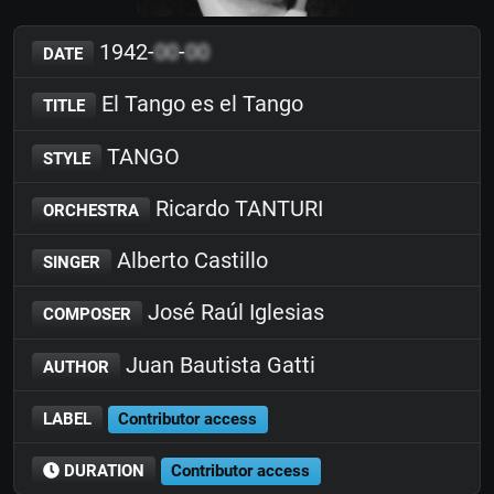
1942-
00
-
00
DATE
El Tango es el Tango
TITLE
TANGO
STYLE
Ricardo TANTURI
ORCHESTRA
Alberto Castillo
SINGER
José Raúl Iglesias
COMPOSER
Juan Bautista Gatti
AUTHOR
LABEL
Contributor access
DURATION
Contributor access