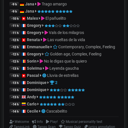
Jana
Trago amargo
-9 h
Jana
-9 h
Malex
El pañuelito
-10 h
Gregory
-11 h
Gregory
Vals de los milagros
-11 h
Renata
Las vueltas de la vida
-12 h
Emmanuelle
Contemporary, Complex, Feeling
-12 h
Gregory
Golden age, Complex, Feeling
-12 h
Sorin
No le digas que la quiero
-12 h
Soleïma
Leyenda gaucha
-13 h
Pascal
Lluvia de estrellas
-13 h
Dominique
2
-13 h
Dominique
-13 h
Andy
-13 h
Carlo
-14 h
Cecile
Cascabelito
-14 h
Welcome
Info
Play!
Musical personality test
TangoLink
Tango Scan
Tango Quiz
Lyrics annotation