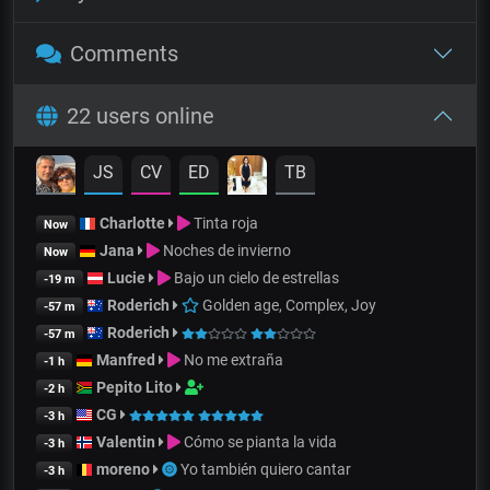
Comments
22 users online
JS
CV
ED
TB
Charlotte
Tinta roja
Now
Jana
Noches de invierno
Now
Lucie
Bajo un cielo de estrellas
-19 m
Roderich
Golden age, Complex, Joy
-57 m
Roderich
-57 m
Manfred
No me extraña
-1 h
Pepito Lito
-2 h
CG
-3 h
Valentin
Cómo se pianta la vida
-3 h
moreno
Yo también quiero cantar
-3 h