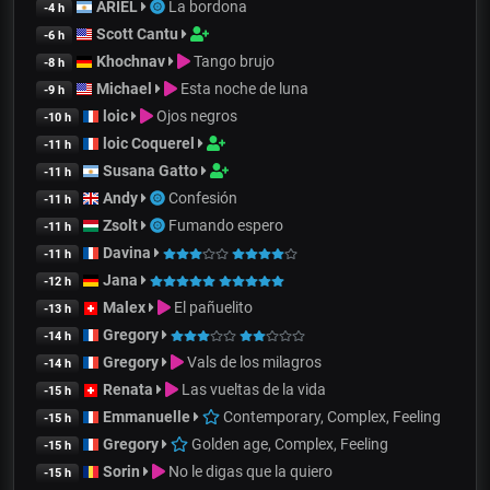
ARIEL
La bordona
-4 h
Scott Cantu
-6 h
Khochnav
Tango brujo
-8 h
Michael
Esta noche de luna
-9 h
loic
Ojos negros
-10 h
loic Coquerel
-11 h
Susana Gatto
-11 h
Andy
Confesión
-11 h
Zsolt
Fumando espero
-11 h
Davina
-11 h
Jana
-12 h
Malex
El pañuelito
-13 h
Gregory
-14 h
Gregory
Vals de los milagros
-14 h
Renata
Las vueltas de la vida
-15 h
Emmanuelle
Contemporary, Complex, Feeling
-15 h
Gregory
Golden age, Complex, Feeling
-15 h
Sorin
No le digas que la quiero
-15 h