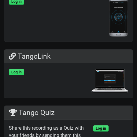
Log in
TangoLink
Log in
Tango Quiz
Share this recording as a Quiz with
Log in
your friends by sending them this