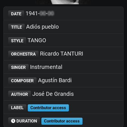
1941-
00
-
00
DATE
Adiós pueblo
TITLE
TANGO
STYLE
Ricardo TANTURI
ORCHESTRA
Instrumental
SINGER
Agustín Bardi
COMPOSER
José De Grandis
AUTHOR
LABEL
Contributor access
DURATION
Contributor access