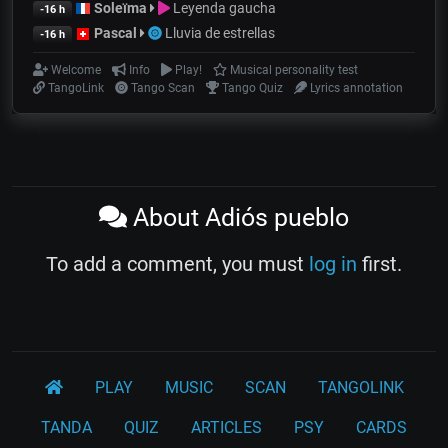
Soleïma
Leyenda gaucha
-16 h
Pascal
Lluvia de estrellas
-16 h
Welcome
Info
Play!
Musical personality test
TangoLink
Tango Scan
Tango Quiz
Lyrics annotation
About Adiós pueblo
To add a comment, you must
log in
first.
PLAY
MUSIC
SCAN
TANGOLINK
TANDA
QUIZ
ARTICLES
PSY
CARDS