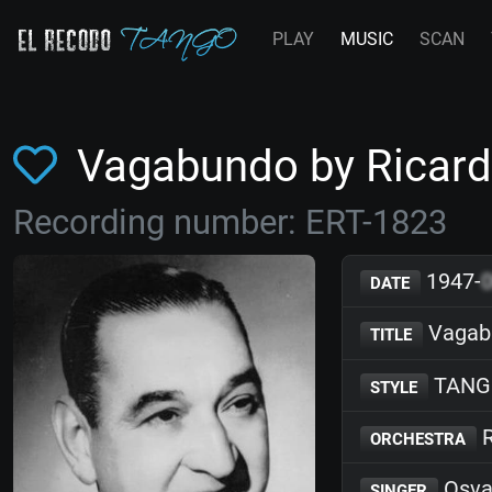
PLAY
MUSIC
SCAN
Vagabundo by Ricar
Recording number: ERT-1823
1947-
DATE
Vagab
TITLE
TANG
STYLE
R
ORCHESTRA
Osva
SINGER