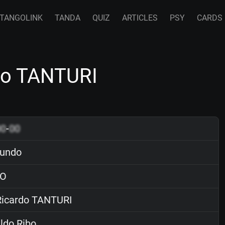
TANGOLINK
TANDA
QUIZ
ARTICLES
PSY
CARDS
do TANTURI
00
-
00
undo
O
icardo TANTURI
ldo Ribo