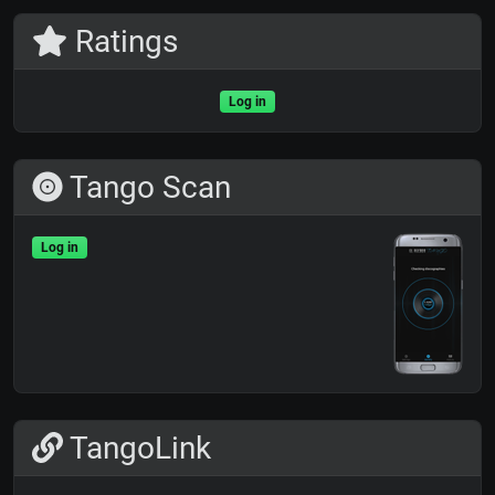
Ratings
Log in
Tango Scan
Log in
TangoLink