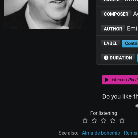
Ag
COMPOSER
Emil
AUTHOR
LABEL
Contri
DURATION
Listen on
Play!
Do you like t
For listening
See also:
Alma de bohemio
Remem