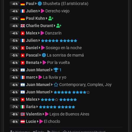
Paul
Shusheta (El aristócrata)
-4 h
Julien
Derecho viejo
-4 h
Paul Kuhn
-4 h
Charlie Durant
-4 h
Malex
Danzarín
-4 h
Julien
-5 h
Daniel
Sosiego en la noche
-5 h
Pascal
La sonrisa de mamá
-5 h
Renata
Por la vuelta
-6 h
Juan Manuel
1
-6 h
marc
La lluvia y yo
-6 h
Juan Manuel
Contemporary, Complex, Joy
-6 h
Juan Manuel
-6 h
Malex
-6 h
ilaria
-7 h
Valentin
Lejos de Buenos Aires
-8 h
Lucie
El choclo
-8 h