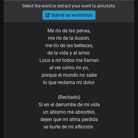
Select the word or extract your want to annotate.
Submit an annotation
Me río de las penas,
me río de la ilusión,
me río de las bellezas,
de la vida y el amor.
Loco a mí todos me llaman
al ver cómo río yo,
porque el mundo no sabe
lo que reclama mi dolor.
(Recitado)
Si en el derrumbe de mi vida
un abismo me absorbió,
dejen que mi alma perdida
se burle de mi aflicción.