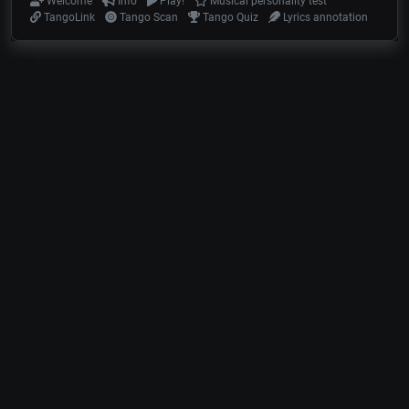
Welcome
Info
Play!
Musical personality test
TangoLink
Tango Scan
Tango Quiz
Lyrics annotation