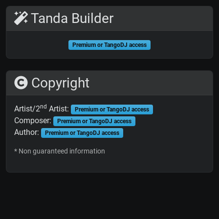
Tanda Builder
Premium or TangoDJ access
Copyright
nd
Artist/2
Artist:
Premium or TangoDJ access
Composer:
Premium or TangoDJ access
Author:
Premium or TangoDJ access
* Non guaranteed information