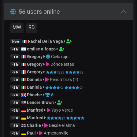
56 users online
MW
RD
Rachel De la Vega
Now
emilse alfonzo
-1 h
Gregory
Cielo rojo
-1 h
Gregory
Dónde estás
-1 h
Gregory
-2 h
Daniela
Penumbras (2)
-2 h
Daniela
-2 h
Phoebe
6
-2 h
Lenore Brown
-3 h
Manfred
Yuyo Verde
-3 h
Manfred
-3 h
Charlie
Desde el alma
-3 h
Paul
Armenonville
-3 h