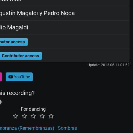
ustín Magaldi y Pedro Noda
io Magaldi
butor access
Contributor access
Update: 2013-06-11 01:52
YouTube
his recording?
For dancing
branza (Remembranzas)
Sombras