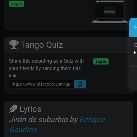
Log in
H
Tango Quiz
C
Share this recording as a Quiz with
Log in
your friends by sending them this
link:
Lyrics
Jirón de suburbio by
Enrique
Gaudino