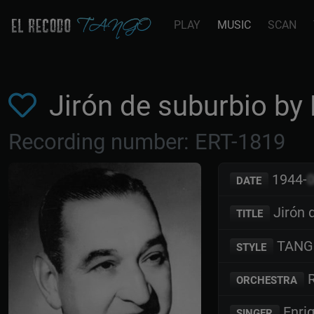
PLAY
MUSIC
SCAN
Jirón de suburbio by
Recording number: ERT-1819
1944-
DATE
Jirón 
TITLE
TANG
STYLE
R
ORCHESTRA
Enri
SINGER