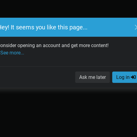
ey! It seems you like this page...
onsider opening an account and get more content!
See more...
Ask me later
Log in