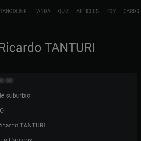
TANGOLINK
TANDA
QUIZ
ARTICLES
PSY
CARDS
 Ricardo TANTURI
00
-
00
de suburbio
O
icardo TANTURI
que Campos