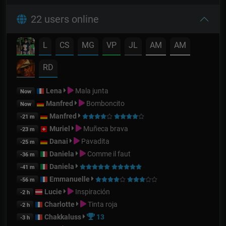
22 users online
L
CS
MG
VP
JL
AM
AM
RD
Lena
Mala junta
Now
Manfred
Bomboncito
Now
Manfred
-21 m
Muriel
Muñeca brava
-23 m
Danai
Pavadita
-25 m
Daniela
Comme il faut
-36 m
Daniela
-41 m
Emmanuelle
-56 m
Lucie
Inspiración
-2 h
Charlotte
Tinta roja
-2 h
Chakkaluss
13
-3 h