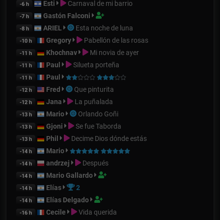
Esti
Carnaval de mi barrio
-6 h
Gastón Falconi
-7 h
ARIEL
Esta noche de luna
-8 h
Gregory
Pabellón de las rosas
-10 h
Khochnav
Mi novia de ayer
-11 h
Paul
Silueta porteña
-11 h
Paul
-11 h
Fred
Que pinturita
-12 h
Jana
La puñalada
-12 h
Mario
Orlando Goñi
-13 h
Gjoni
Se fue Taborda
-13 h
Phil
Decime Dios dónde estás
-13 h
Mario
-14 h
andrzej
Después
-14 h
Mario Gallardo
-14 h
Elías
2
-14 h
Elías Delgado
-14 h
Cecile
Vida querida
-16 h