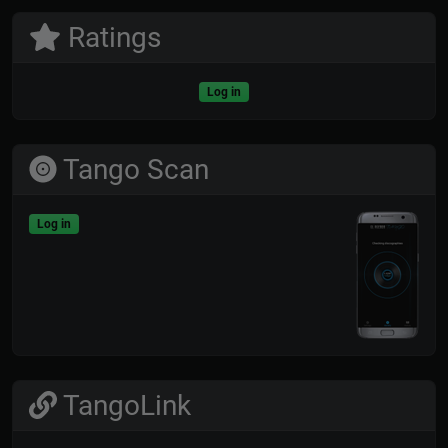
Ratings
Log in
Tango Scan
Log in
TangoLink