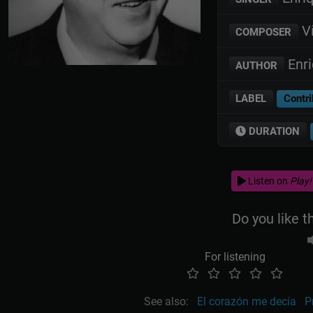
Ví
COMPOSER
Enri
AUTHOR
LABEL
Contri
DURATION
Listen on
Play!
Do you like t
For listening
See also:
El corazón me decía
P