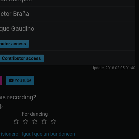
ctor Braña
que Gaudino
butor access
Contributor access
Update: 2018-02-05 01:40
YouTube
his recording?
For dancing
risionero
Igual que un bandoneón