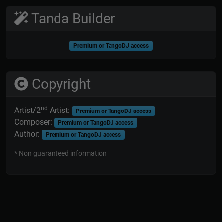
Tanda Builder
Premium or TangoDJ access
Copyright
nd
Artist/2
Artist:
Premium or TangoDJ access
Composer:
Premium or TangoDJ access
Author:
Premium or TangoDJ access
* Non guaranteed information