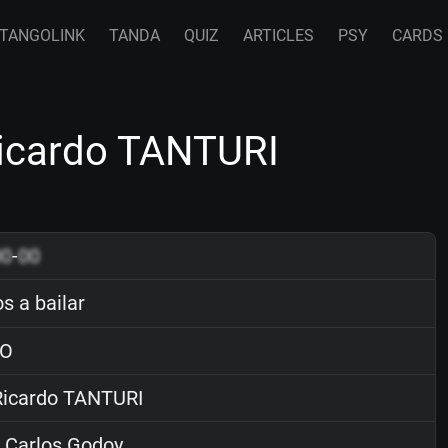
TANGOLINK
TANDA
QUIZ
ARTICLES
PSY
CARDS
Ricardo TANTURI
00
-
00
s a bailar
O
icardo TANTURI
 Carlos Godoy