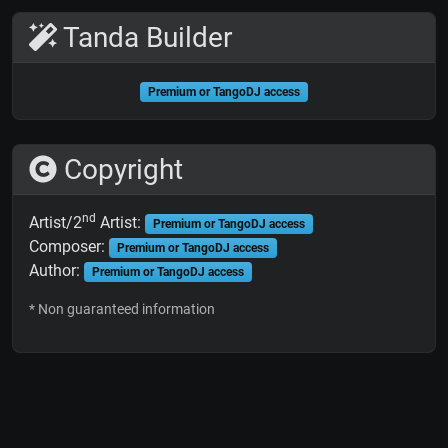
Tanda Builder
Premium or TangoDJ access
Copyright
nd
Artist/2
Artist:
Premium or TangoDJ access
Composer:
Premium or TangoDJ access
Author:
Premium or TangoDJ access
* Non guaranteed information