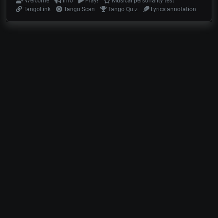
Welcome
Info
Play!
Musical personality test
TangoLink
Tango Scan
Tango Quiz
Lyrics annotation