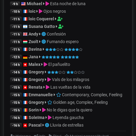
Michael
Esta noche de luna
-9 h
loic
Ojos negros
-10 h
loic Coquerel
-11 h
Susana Gatto
-11 h
Andy
Confesión
-11 h
Zsolt
Fumando espero
-11 h
Davina
-11 h
Jana
-12 h
Malex
El pañuelito
-14 h
Gregory
-14 h
Gregory
Vals de los milagros
-14 h
Renata
Las vueltas de la vida
-15 h
Emmanuelle
Contemporary, Complex, Feeling
-15 h
Gregory
Golden age, Complex, Feeling
-15 h
Sorin
No le digas que la quiero
-15 h
Soleïma
Leyenda gaucha
-16 h
Pascal
Lluvia de estrellas
-16 h