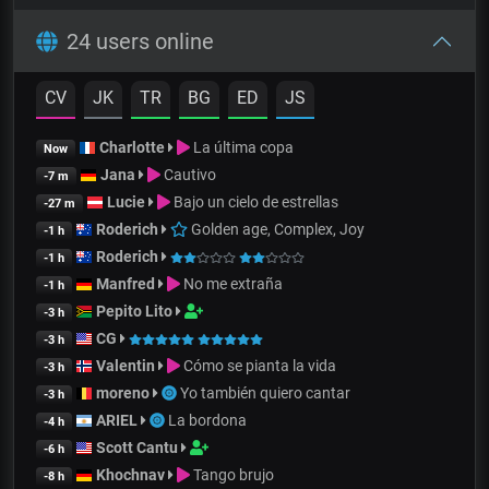
24 users online
CV
JK
TR
BG
ED
JS
Charlotte
La última copa
Now
Jana
Cautivo
-7 m
Lucie
Bajo un cielo de estrellas
-27 m
Roderich
Golden age, Complex, Joy
-1 h
Roderich
-1 h
Manfred
No me extraña
-1 h
Pepito Lito
-3 h
CG
-3 h
Valentin
Cómo se pianta la vida
-3 h
moreno
Yo también quiero cantar
-3 h
ARIEL
La bordona
-4 h
Scott Cantu
-6 h
Khochnav
Tango brujo
-8 h