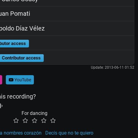
uan Pomati
oldo Díaz Vélez
butor access
Contributor access
Update: 2013-06-11 01:52
YouTube
his recording?
For dancing
la nombres corazón
Decís que no te quiero