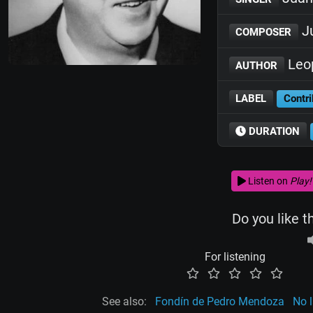
J
COMPOSER
Leop
AUTHOR
LABEL
Contri
DURATION
Listen on
Play!
Do you like t
For listening
See also:
Fondín de Pedro Mendoza
No 