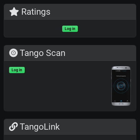
Ratings
Log in
Tango Scan
Log in
TangoLink