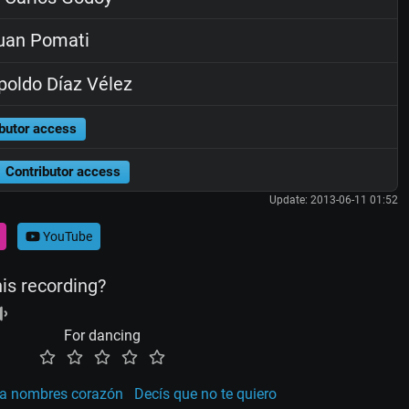
uan Pomati
oldo Díaz Vélez
butor access
Contributor access
Update: 2013-06-11 01:52
YouTube
his recording?
For dancing
la nombres corazón
Decís que no te quiero