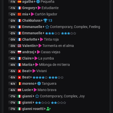
agathe
Pequeña
-1 h
Gregory
Estudiante
-1 h
mia
Cartón ligador
-2 h
Chakkaluss
13
-2 h
Emmanuelle
Contemporary, Complex, Feeling
-2 h
Emmanuelle
-2 h
Charlotte
Tinta roja
-3 h
Valentin
Tormenta en el alma
-3 h
andrzej
Casas viejas
-3 h
Claire
La yumba
-4 h
Mariia
Milonga de mi tierra
-4 h
Beat
Viviani
-5 h
Beat
-5 h
moreno
Tanguera
-6 h
Lucie
Mano brava
-6 h
gianni
Contemporary, Complex, Joy
-7 h
gianni
-7 h
gianni rosetti
-7 h