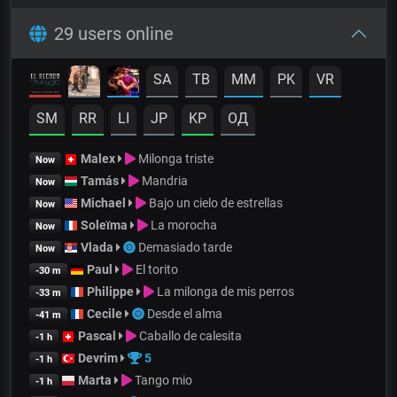
29 users online
SA
TB
MM
PK
VR
SM
RR
LI
JP
KP
OД
Malex
Milonga triste
Now
Tamás
Mandria
Now
Michael
Bajo un cielo de estrellas
Now
Soleïma
La morocha
Now
Vlada
Demasiado tarde
Now
Paul
El torito
-30 m
Philippe
La milonga de mis perros
-33 m
Cecile
Desde el alma
-41 m
Pascal
Caballo de calesita
-1 h
Devrim
5
-1 h
Marta
Tango mio
-1 h