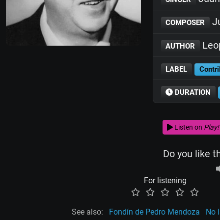
J
COMPOSER
Leop
AUTHOR
LABEL
Contri
DURATION
Listen on
Play!
Do you like t
For listening
See also:
Fondín de Pedro Mendoza
No 