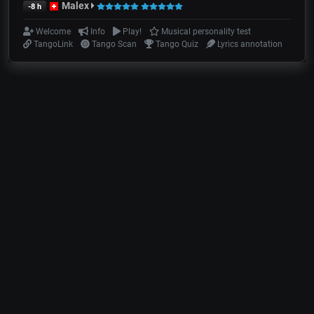
Malex
-8 h
Welcome
Info
Play!
Musical personality test
TangoLink
Tango Scan
Tango Quiz
Lyrics annotation