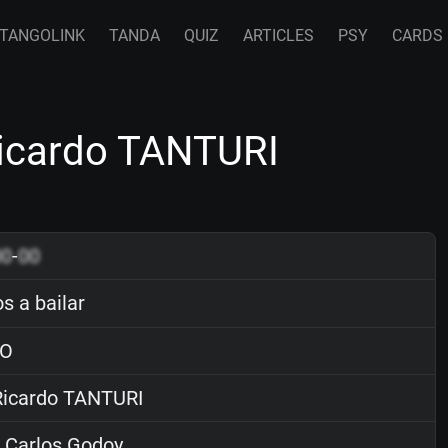
TANGOLINK
TANDA
QUIZ
ARTICLES
PSY
CARDS
Ricardo TANTURI
00
-
00
s a bailar
O
icardo TANTURI
 Carlos Godoy