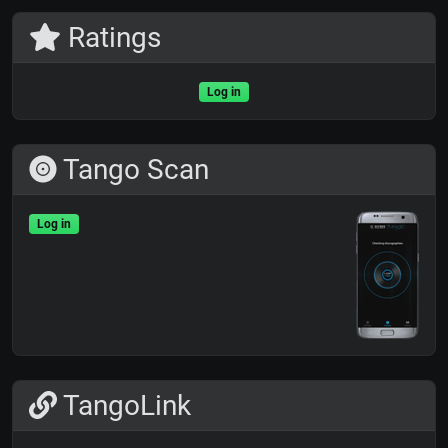
Ratings
Log in
Tango Scan
Log in
TangoLink