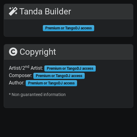
Tanda Builder
Premium or TangoDJ access
Copyright
nd
Artist/2
Artist:
Premium or TangoDJ access
Composer:
Premium or TangoDJ access
Author:
Premium or TangoDJ access
* Non guaranteed information