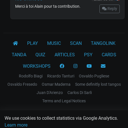
Merci à toi Alain pour ta contribution.
Reply
PLAY
MUSIC
SCAN
TANGOLINK
TANDA
QUIZ
ARTICLES
PSY
CARDS
WORKSHOPS
Rodolfo Biagi
Ricardo Tanturi
Osvaldo Pugliese
Osvaldo Fresedo
Osmar Maderna
Some definitly lost tangos
Juan D'Arienzo
Carlos Di Sarli
Terms and Legal Notices
EL RECODO TANGO
We use cookies to collect statistics via Google Analytics.
Design Web: Gregory DIAZ
Learn more