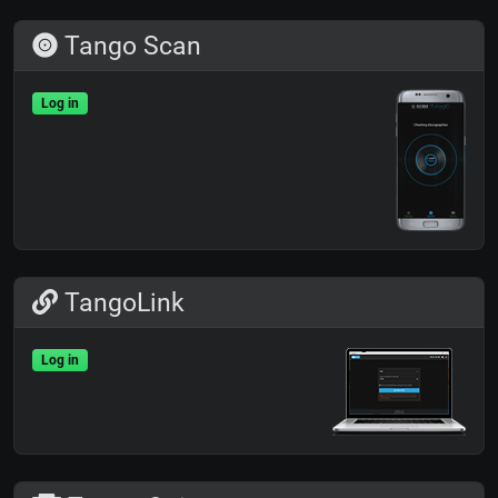
Tango Scan
Log in
TangoLink
Log in