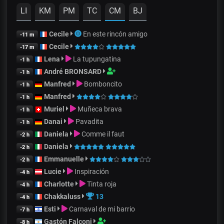
LI
KM
PM
TC
CM
BJ
Cecile
En este rincón amigo
-11 m
Cecile
-17 m
Lena
La tupungatina
-1 h
André BRONSARD
-1 h
Manfred
Bomboncito
-1 h
Manfred
-1 h
Muriel
Muñeca brava
-1 h
Danai
Pavadita
-1 h
Daniela
Comme il faut
-2 h
Daniela
-2 h
Emmanuelle
-2 h
Lucie
Inspiración
-4 h
Charlotte
Tinta roja
-4 h
Chakkaluss
13
-4 h
Esti
Carnaval de mi barrio
-7 h
Gastón Falconi
-8 h