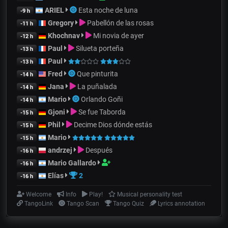
ARIEL
Esta noche de luna
-9 h
Gregory
Pabellón de las rosas
-11 h
Khochnav
Mi novia de ayer
-12 h
Paul
Silueta porteña
-13 h
Paul
-13 h
Fred
Que pinturita
-14 h
Jana
La puñalada
-14 h
Mario
Orlando Goñi
-14 h
Gjoni
Se fue Taborda
-15 h
Phil
Decime Dios dónde estás
-15 h
Mario
-15 h
andrzej
Después
-16 h
Mario Gallardo
-16 h
Elías
2
-16 h
Welcome
Info
Play!
Musical personality test
TangoLink
Tango Scan
Tango Quiz
Lyrics annotation