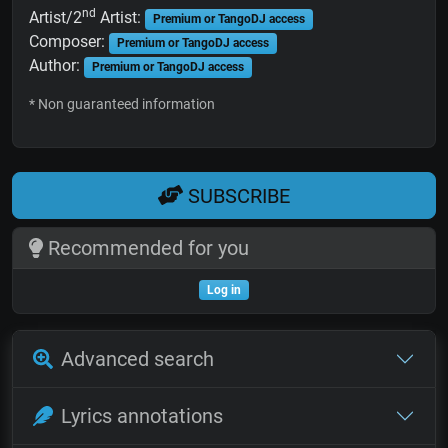
nd
Artist/2
Artist:
Premium or TangoDJ access
Composer:
Premium or TangoDJ access
Author:
Premium or TangoDJ access
* Non guaranteed information
SUBSCRIBE
Recommended for you
Log in
Advanced search
Lyrics annotations