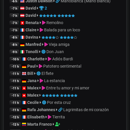
Justin Dawson
Manoblanca (Mano blanca)
-6 h
David
2
-7 h
David
-7 h
Renata
Remolino
-7 h
Claire
Balada para un loco
-7 h
Davina
-8 h
Manfred
Vieja amiga
-8 h
Tonolli
Don Juan
-9 h
Charlotte
Adiós Bardi
-10 h
Paul
Patotero sentimental
-11 h
Bill
El flete
-11 h
Jana
La estancia
-11 h
Malex
Entre tu amor y mi amor
-11 h
Malex
-11 h
Cecile
Por esta cruz
-11 h
Rafa Johannes
Lagrimitas de mi corazón
-11 h
Elisabeth
Tierrita
-12 h
Marta Franco
-12 h