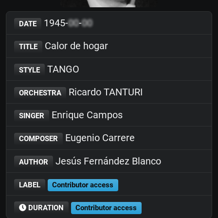
1945-
00
-
00
DATE
Calor de hogar
TITLE
TANGO
STYLE
Ricardo TANTURI
ORCHESTRA
Enrique Campos
SINGER
Eugenio Carrere
COMPOSER
Jesús Fernández Blanco
AUTHOR
LABEL
Contributor access
DURATION
Contributor access