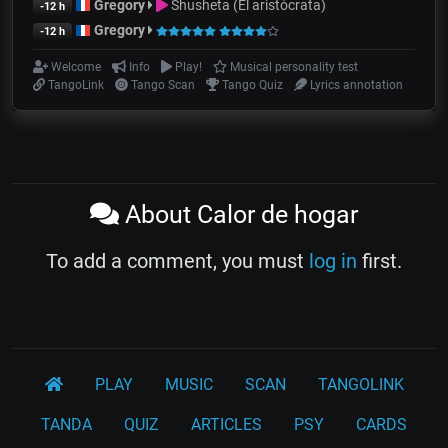
Gregory
Shusheta (El aristócrata)
-12 h
Gregory
-12 h
Welcome
Info
Play!
Musical personality test
TangoLink
Tango Scan
Tango Quiz
Lyrics annotation
About Calor de hogar
To add a comment, you must
log in
first.
PLAY
MUSIC
SCAN
TANGOLINK
TANDA
QUIZ
ARTICLES
PSY
CARDS