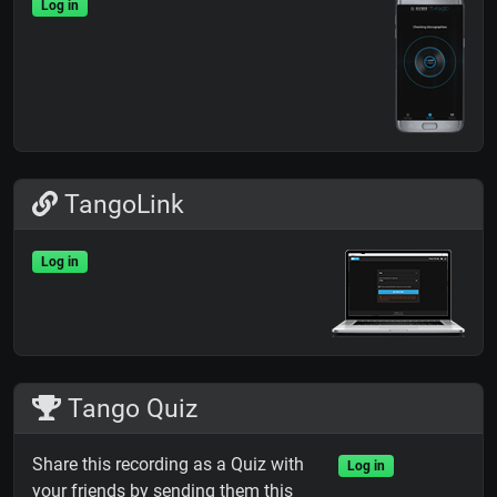
Log in
TangoLink
Log in
Tango Quiz
Share this recording as a Quiz with
Log in
your friends by sending them this