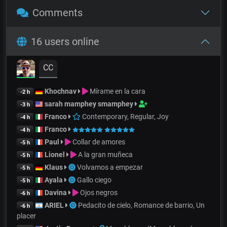
Comments
16 users online
CC
Khochnav
Mírame en la cara
-2 h
sarah mamphey smamphey
-3 h
Franco
Contemporary, Regular, Joy
-4 h
Franco
-4 h
Paul
Collar de amores
-5 h
Lionel
A la gran muñeca
-5 h
Klaus
Volvamos a empezar
-5 h
Ayala
Gallo ciego
-5 h
Davina
Ojos negros
-6 h
ARIEL
Pedacito de cielo, Romance de barrio, Un
-6 h
placer