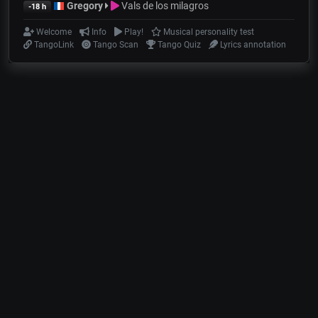
Gregory
Vals de los milagros
-18 h
Welcome
Info
Play!
Musical personality test
TangoLink
Tango Scan
Tango Quiz
Lyrics annotation