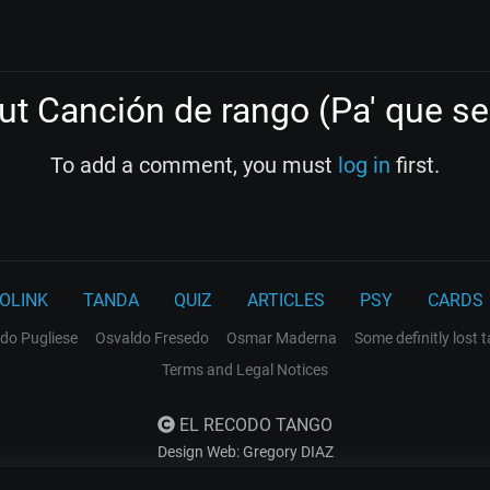
t Canción de rango (Pa' que se 
To add a comment, you must
log in
first.
OLINK
TANDA
QUIZ
ARTICLES
PSY
CARDS
do Pugliese
Osvaldo Fresedo
Osmar Maderna
Some definitly lost 
Terms and Legal Notices
EL RECODO TANGO
Design Web: Gregory DIAZ