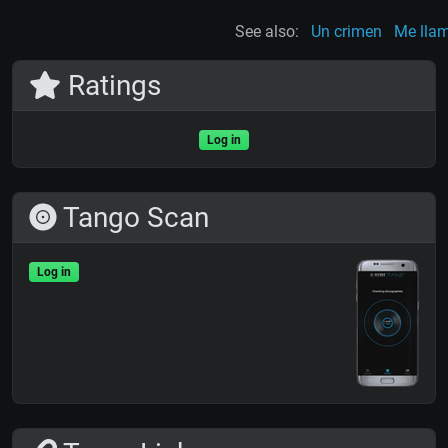
See also:
Un crimen
Me llam
Ratings
Log in
Tango Scan
Log in