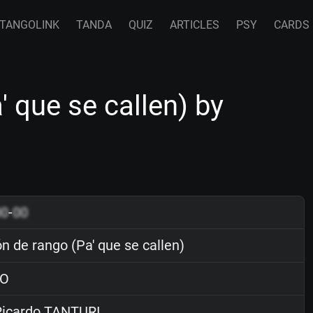
TANGOLINK
TANDA
QUIZ
ARTICLES
PSY
CARDS
 que se callen) by
00
-
00
n de rango (Pa' que se callen)
O
icardo TANTURI