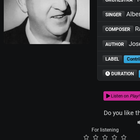
Alber
SINGER
Ra
COMPOSER
Jos
AUTHOR
LABEL
Contri
DURATION
Listen on
Play!
Do you like t
For listening