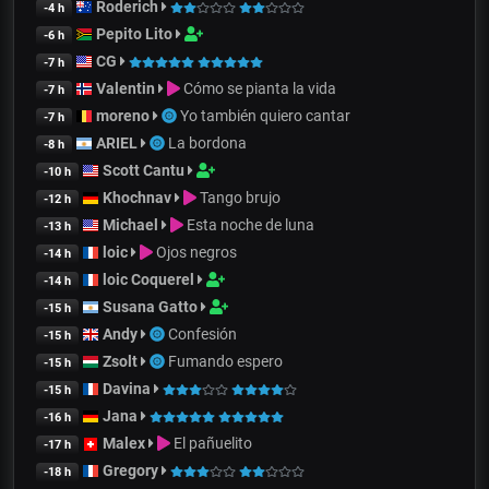
Roderich
-4 h
Pepito Lito
-6 h
CG
-7 h
Valentin
Cómo se pianta la vida
-7 h
moreno
Yo también quiero cantar
-7 h
ARIEL
La bordona
-8 h
Scott Cantu
-10 h
Khochnav
Tango brujo
-12 h
Michael
Esta noche de luna
-13 h
loic
Ojos negros
-14 h
loic Coquerel
-14 h
Susana Gatto
-15 h
Andy
Confesión
-15 h
Zsolt
Fumando espero
-15 h
Davina
-15 h
Jana
-16 h
Malex
El pañuelito
-17 h
Gregory
-18 h