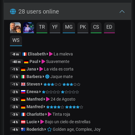
28 users online
TR
YF
MG
PK
CS
ED
WS
Elisabeth
La maleva
-8 m
Paul
Suavemente
-40 m
Jana
La vida es corta
-1 h
Barbera
Jaque mate
-1 h
Steven
-1 h
Елена
-2 h
Manfred
24 de Agosto
-2 h
Manfred
-2 h
Charlotte
Tinta roja
-3 h
Lucie
Bajo un cielo de estrellas
-4 h
Roderich
Golden age, Complex, Joy
-4 h