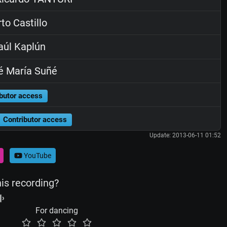
to Castillo
úl Kaplún
é María Suñé
butor access
Contributor access
Update: 2013-06-11 01:52
YouTube
his recording?
For dancing