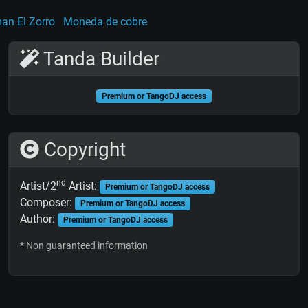
an El Zorro
Moneda de cobre
Tanda Builder
Premium or TangoDJ access
Copyright
nd
Artist/2
Artist:
Premium or TangoDJ access
Composer:
Premium or TangoDJ access
Author:
Premium or TangoDJ access
* Non guaranteed information